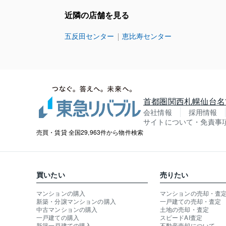
近隣の店舗を見る
五反田センター
恵比寿センター
首都圏
関西
札幌
仙台
名
会社情報
採用情報
サイトについて・免責事
売買・賃貸 全国29,963件から物件検索
買いたい
売りたい
マンションの購入
マンションの売却・査
新築・分譲マンションの購入
一戸建ての売却・査定
中古マンションの購入
土地の売却・査定
一戸建ての購入
スピードAI査定
新築一戸建ての購入
不動産売却について