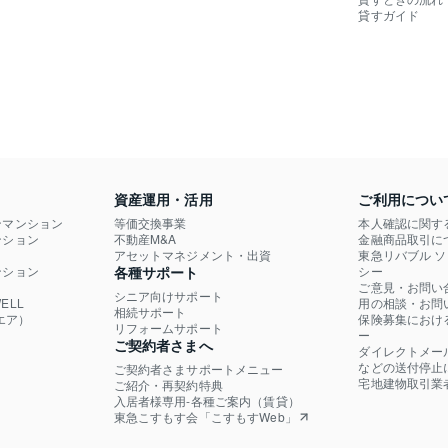
貸すガイド
資産運用・活用
ご利用につい
ンマンション
等価交換事業
本人確認に関す
ション

不動産M&A
金融商品取引に
）
アセットマネジメント・出資
東急リバブル 
ション

各種サポート
シー
ご意見・お問い
シニア向けサポート
LL

用の相談・お問
相続サポート
エア）
保険募集におけ
リフォームサポート
ー
ご契約者さまへ
ダイレクトメー
などの送付停止
ご契約者さまサポートメニュー
宅地建物取引業
ご紹介・再契約特典
入居者様専用-各種ご案内（賃貸）
東急こすもす会「こすもすWeb」