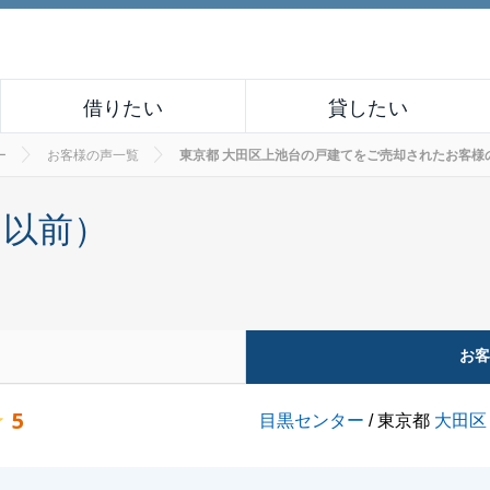
借りたい
貸したい
ー
お客様の声一覧
東京都 大田区上池台の戸建てをご売却されたお客様の声 N
月以前）
お
5
目黒センター
/ 東京都
大田区