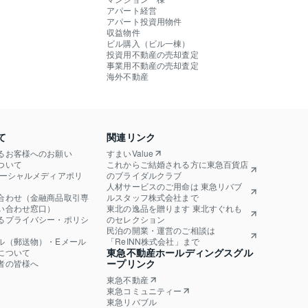
アパート経営
アパート投資用物件
収益物件
ビル購入（ビル一棟）
投資用不動産の売却査定
事業用不動産の売却査定
海外不動産
て
関連リンク
るお客様へのお願い
すまいValue
ついて
これからご結婚される方に東急百貨店
ソーシャルメディアポリ
のブライダルクラブ
人材サービスのご用命は 東急リバブ
合わせ（金融商品取引専
ルスタッフ株式会社まで
い合わせ窓口）
東北の逸品を贈ります 東北すぐれも
るプライバシー・ポリシ
のセレクション
民泊の開業・運営のご相談は
ル（郵送物）・Eメール
「ReINN株式会社」まで
東急不動産ホールディングスグル
について
ープリンク
者の皆様へ
東急不動産
東急コミュニティー
東急リバブル