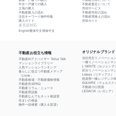
中古一戸建ての購入
不動産査定について
土地の購入
売却サービス
不動産購入の流れ
不動産売却の流れ
注目キーワード物件特集
不動産買換えの流れ
購入ガイド
売却ガイド
多言語対応
English
繁体中文
簡体中文
オリジナルブランド
不動産お役立ち情報
当社売主リノベーショ
不動産AIアドバイザー Tellus Talk
一棟リノベーションマン
マンションライブラリー
L`GENTE（ルジェンテ
人気マンションランキング
区分リノベーションマン
暮らしに役立つ不動産メディア

Lideas（リディアス）
「Lnote」
投資用一棟レジデンスWE
不動産相場・不動産価格情報
SQUARE（ウェルスク
不動産売却FAQ
不動産小口投資

不動産コラム・ニュース
LEGACIA（レガシア）
不動産用語集
不動産なんでもネット相談室
住まいの税金
物件一括検索（購入＆賃貸）