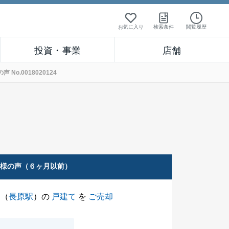
お気に入り
検索条件
閲覧履歴
投資・事業
店舗
o.0018020124
客様の声（６ヶ月以前）
（
長原駅
）の
戸建て
を
ご売却