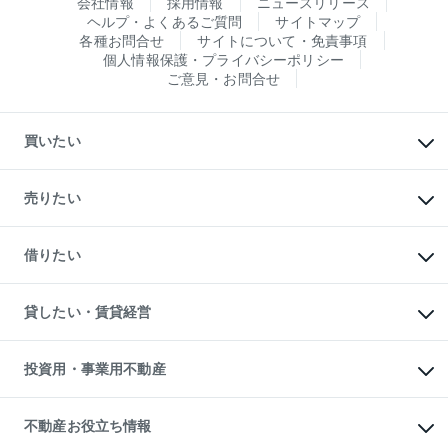
会社情報
採用情報
ニュースリリース
ヘルプ・よくあるご質問
サイトマップ
各種お問合せ
サイトについて・免責事項
個人情報保護・プライバシーポリシー
ご意見・お問合せ
買いたい
マンションの購入
新築・分譲マンションの購入
売りたい
中古マンションの購入
一戸建ての購入
マンションの売却・査定
新築一戸建ての購入
一戸建ての売却・査定
借りたい
中古一戸建ての購入
土地の売却・査定
土地の購入
スピードAI査定
不動産購入の流れ
物件を借りる
不動産売却について
注目キーワード物件特集
オフィス・店舗の賃貸
貸したい・賃貸経営
不動産査定について
購入ガイド
借りるときの流れ
売却サービス
借りるガイド
不動産売却の流れ
無料賃料査定
多言語対応
不動産買換えの流れ
マンション賃料データ
投資用・事業用不動産
売却ガイド
賃貸管理プラン
English
繁体中文
簡体中文
リロケーションについて
投資用不動産
貸すときの流れ
事業用不動産
不動産お役立ち情報
貸すガイド
マンション投資