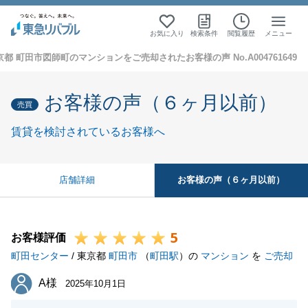
お気に入り
検索条件
閲覧履歴
メニュー
京都 町田市図師町のマンションをご売却されたお客様の声 No.A004761649
お客様の声（６ヶ月以前）
売買
賃貸を検討されているお客様へ
お客様の声（６ヶ月以前）
店舗詳細
5
お客様評価
町田センター
/ 東京都
町田市
（
町田駅
）の
マンション
を
ご売却
A様
A様
2025年10月1日