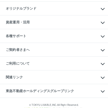
投資用マンション
不動産AIアドバイザー Tellus Talk
マンション一棟
マンションライブラリー
オリジナルブランド
アパート経営
人気マンションランキング
アパート投資用物件
暮らしに役立つ不動産メディア

収益物件
当社売主リノベーションマンション
「Lnote」
ビル購入（ビル一棟）
一棟リノベーションマンション

資産運用・活用
不動産相場・不動産価格情報
投資用不動産の売却査定
L`GENTE（ルジェンテ）
不動産売却FAQ
事業用不動産の売却査定
区分リノベーションマンション

不動産コラム・ニュース
等価交換事業
海外不動産
Lideas（リディアス）
不動産用語集
不動産M&A
各種サポート
投資用一棟レジデンスWELL

不動産なんでもネット相談室
アセットマネジメント・出資
SQUARE（ウェルスクエア）
住まいの税金
不動産小口投資

シニア向けサポート
物件一括検索（購入＆賃貸）
LEGACIA（レガシア）
相続サポート
ご契約者さまへ
リフォームサポート
ご契約者さまサポートメニュー
ご紹介・再契約特典
ご利用について
入居者様専用-各種ご案内（賃貸）
東急こすもす会「こすもすWeb」
本人確認に関するお客様へのお願い
金融商品取引について
関連リンク
東急リバブル ソーシャルメディアポリシー
ご意見・お問い合わせ（金融商品取引専用の相談・お問い合わせ窓口）
すまいValue
保険募集におけるプライバシー・ポリシー
これからご結婚される方に東急百貨店のブライダルクラブ
東急不動産ホールディングスグループリンク
ダイレクトメール（郵送物）・Eメールなどの送付停止について
人材サービスのご用命は 東急リバブルスタッフ株式会社まで
宅地建物取引業者の皆様へ
東北の逸品を贈ります 東北すぐれものセレクション
東急不動産
民泊の開業・運営のご相談は「ReINN株式会社」まで
東急コミュニティー
© TOKYU LIVABLE,INC.All Right Reserved.
東急リバブル