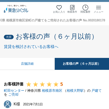
お気に入り
検索条件
閲覧履歴
メニュー
川県 相模原市南区栄町の戸建てをご売却されたお客様の声 No.0020180178
お客様の声（６ヶ月以前）
売買
賃貸を検討されているお客様へ
お客様の声（６ヶ月以前）
店舗詳細
5
お客様評価
町田センター
/ 神奈川県
相模原市南区
（
相模大野駅
）の
戸建て
を
ご売却
K様
K様
2021年7月1日