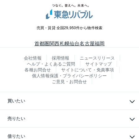
売買・賃貸 全国29,950件から物件検索
首都圏
関西
札幌
仙台
名古屋
福岡
会社情報
採用情報
ニュースリリース
ヘルプ・よくあるご質問
サイトマップ
各種お問合せ
サイトについて・免責事項
個人情報保護・プライバシーポリシー
ご意見・お問合せ
買いたい
マンションの購入
新築・分譲マンションの購入
売りたい
中古マンションの購入
一戸建ての購入
マンションの売却・査定
新築一戸建ての購入
一戸建ての売却・査定
借りたい
中古一戸建ての購入