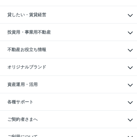
土地の売却・査定
土地の購入
スピードAI査定
不動産購入の流れ
物件を借りる
不動産売却について
注目キーワード物件特集
オフィス・店舗の賃貸
貸したい・賃貸経営
不動産査定について
購入ガイド
借りるときの流れ
売却サービス
借りるガイド
不動産売却の流れ
無料賃料査定
多言語対応
不動産買換えの流れ
マンション賃料データ
投資用・事業用不動産
売却ガイド
賃貸管理プラン
English
繁体中文
簡体中文
リロケーションについて
投資用不動産
貸すときの流れ
事業用不動産
不動産お役立ち情報
貸すガイド
マンション投資
投資用マンション
不動産AIアドバイザー Tellus Talk
マンション一棟
マンションライブラリー
オリジナルブランド
アパート経営
人気マンションランキング
アパート投資用物件
暮らしに役立つ不動産メディア

収益物件
当社売主リノベーションマンション
「Lnote」
ビル購入（ビル一棟）
一棟リノベーションマンション

資産運用・活用
不動産相場・不動産価格情報
投資用不動産の売却査定
L`GENTE（ルジェンテ）
不動産売却FAQ
事業用不動産の売却査定
区分リノベーションマンション

不動産コラム・ニュース
等価交換事業
海外不動産
Lideas（リディアス）
不動産用語集
不動産M&A
各種サポート
投資用一棟レジデンスWELL

不動産なんでもネット相談室
アセットマネジメント・出資
SQUARE（ウェルスクエア）
住まいの税金
不動産小口投資

シニア向けサポート
物件一括検索（購入＆賃貸）
LEGACIA（レガシア）
相続サポート
ご契約者さまへ
リフォームサポート
ご契約者さまサポートメニュー
ご紹介・再契約特典
ご利用について