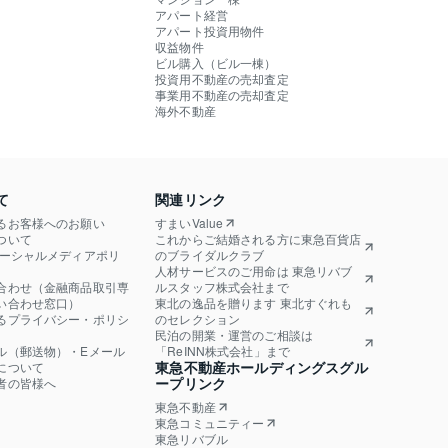
アパート経営
アパート投資用物件
収益物件
ビル購入（ビル一棟）
投資用不動産の売却査定
事業用不動産の売却査定
海外不動産
て
関連リンク
るお客様へのお願い
すまいValue
ついて
これからご結婚される方に東急百貨店
ソーシャルメディアポリ
のブライダルクラブ
人材サービスのご用命は 東急リバブ
合わせ（金融商品取引専
ルスタッフ株式会社まで
い合わせ窓口）
東北の逸品を贈ります 東北すぐれも
るプライバシー・ポリシ
のセレクション
民泊の開業・運営のご相談は
ル（郵送物）・Eメール
「ReINN株式会社」まで
東急不動産ホールディングスグル
について
ープリンク
者の皆様へ
東急不動産
東急コミュニティー
東急リバブル