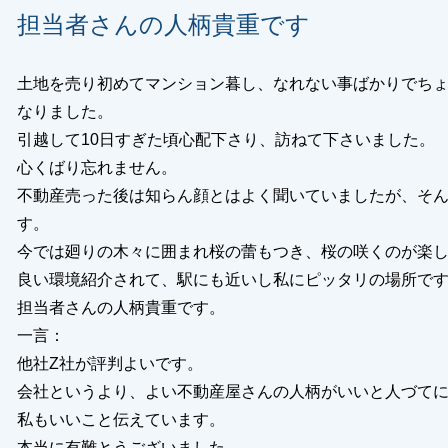
担当者さんの人柄貴重です
土地を売り初めてマンション暮し、なれない事ばかりでち
なりました。
引越して10日すぎた頃心配下さり、訪ねて下さいました。
心くばり忘れません。
不動産売った後は知らん顔とはよく聞いていましたが、そ
す。
今では廻りの木々に囲まれ桜の蕾もつき、桜の咲くのが楽
良い環境紹介されて、駅にも近いし私にピッタリの場所で
担当者さんの人柄貴重です。
一言：
他社Z社が評判よいです。
会社というより、よい不動産屋さんの人柄がいいと人づて
私もいいこと伝えています。
本当に有難とうございました。