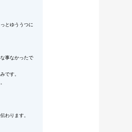
ょっとゆううつに
んな事なかったで
しみです。
す。
に伝わります。