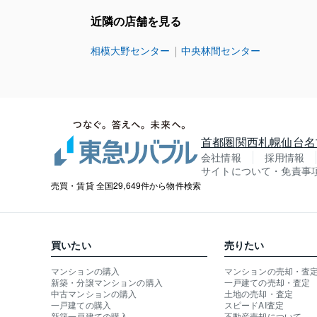
近隣の店舗を見る
相模大野センター
中央林間センター
首都圏
関西
札幌
仙台
名
会社情報
採用情報
サイトについて・免責事
売買・賃貸 全国29,649件から物件検索
買いたい
売りたい
マンションの購入
マンションの売却・査
新築・分譲マンションの購入
一戸建ての売却・査定
中古マンションの購入
土地の売却・査定
一戸建ての購入
スピードAI査定
新築一戸建ての購入
不動産売却について