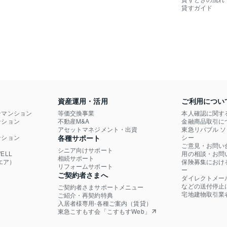
貸すガイド
資産運用・活用
ご利用につい
ンマンション
等価交換事業
本人確認に関す
ション

不動産M&A
金融商品取引に
）
アセットマネジメント・出資
東急リバブル 
ション

各種サポート
シー
ご意見・お問い
シニア向けサポート
LL

用の相談・お問
相続サポート
エア）
保険募集におけ
リフォームサポート
ー
ご契約者さまへ
ダイレクトメー
などの送付停止
ご契約者さまサポートメニュー
宅地建物取引業
ご紹介・再契約特典
入居者様専用-各種ご案内（賃貸）
東急こすもす会「こすもすWeb」