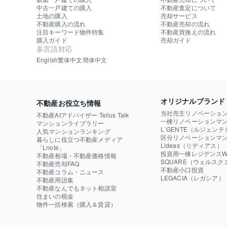
中古一戸建ての購入
不動産査定について
土地の購入
売却サービス
不動産購入の流れ
不動産売却の流れ
注目キーワード物件特集
不動産買換えの流れ
購入ガイド
売却ガイド
多言語対応
English
繁体中文
簡体中文
オリジナルブランド
不動産お役立ち情報
当社売主リノベーショ
不動産AIアドバイザー Tellus Talk
一棟リノベーションマン
マンションライブラリー
L`GENTE（ルジェンテ
人気マンションランキング
区分リノベーションマン
暮らしに役立つ不動産メディア

Lideas（リディアス）
「Lnote」
投資用一棟レジデンスWE
不動産相場・不動産価格情報
SQUARE（ウェルスク
不動産売却FAQ
不動産小口投資

不動産コラム・ニュース
LEGACIA（レガシア）
不動産用語集
不動産なんでもネット相談室
住まいの税金
物件一括検索（購入＆賃貸）