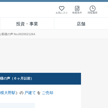
お気に入り
検索条件
閲覧履歴
投資・事業
店舗
声 No.0020021264
客様の声（６ヶ月以前）
相模大野駅
）の
戸建て
を
ご売却