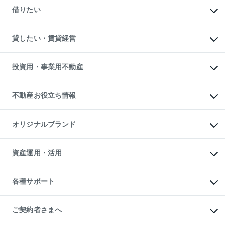
新築一戸建ての購入
一戸建ての売却・査定
借りたい
中古一戸建ての購入
土地の売却・査定
土地の購入
スピードAI査定
不動産購入の流れ
物件を借りる
不動産売却について
注目キーワード物件特集
オフィス・店舗の賃貸
貸したい・賃貸経営
不動産査定について
購入ガイド
借りるときの流れ
売却サービス
借りるガイド
不動産売却の流れ
無料賃料査定
多言語対応
不動産買換えの流れ
マンション賃料データ
投資用・事業用不動産
売却ガイド
賃貸管理プラン
English
繁体中文
簡体中文
リロケーションについて
投資用不動産
貸すときの流れ
事業用不動産
不動産お役立ち情報
貸すガイド
マンション投資
投資用マンション
不動産AIアドバイザー Tellus Talk
マンション一棟
マンションライブラリー
オリジナルブランド
アパート経営
人気マンションランキング
アパート投資用物件
暮らしに役立つ不動産メディア

収益物件
当社売主リノベーションマンション
「Lnote」
ビル購入（ビル一棟）
一棟リノベーションマンション

資産運用・活用
不動産相場・不動産価格情報
投資用不動産の売却査定
L`GENTE（ルジェンテ）
不動産売却FAQ
事業用不動産の売却査定
区分リノベーションマンション

不動産コラム・ニュース
等価交換事業
海外不動産
Lideas（リディアス）
不動産用語集
不動産M&A
各種サポート
投資用一棟レジデンスWELL

不動産なんでもネット相談室
アセットマネジメント・出資
SQUARE（ウェルスクエア）
住まいの税金
不動産小口投資

シニア向けサポート
物件一括検索（購入＆賃貸）
LEGACIA（レガシア）
相続サポート
ご契約者さまへ
リフォームサポート