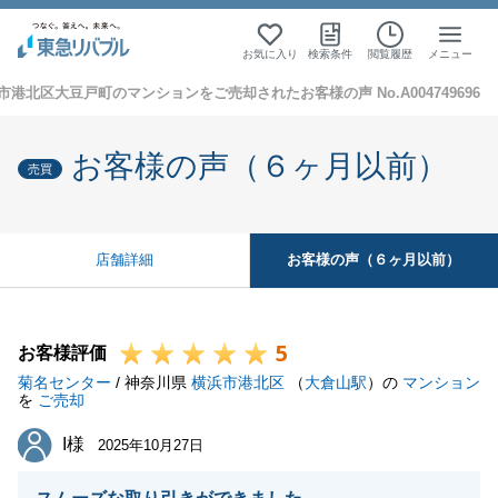
お気に入り
検索条件
閲覧履歴
メニュー
市港北区大豆戸町のマンションをご売却されたお客様の声 No.A004749696
お客様の声（６ヶ月以前）
売買
お客様の声（６ヶ月以前）
店舗詳細
5
お客様評価
菊名センター
/ 神奈川県
横浜市港北区
（
大倉山駅
）の
マンション
を
ご売却
I様
I様
2025年10月27日