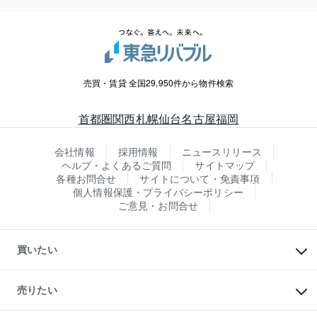
売買・賃貸 全国29,950件から物件検索
首都圏
関西
札幌
仙台
名古屋
福岡
会社情報
採用情報
ニュースリリース
ヘルプ・よくあるご質問
サイトマップ
各種お問合せ
サイトについて・免責事項
個人情報保護・プライバシーポリシー
ご意見・お問合せ
買いたい
マンションの購入
新築・分譲マンションの購入
売りたい
中古マンションの購入
一戸建ての購入
マンションの売却・査定