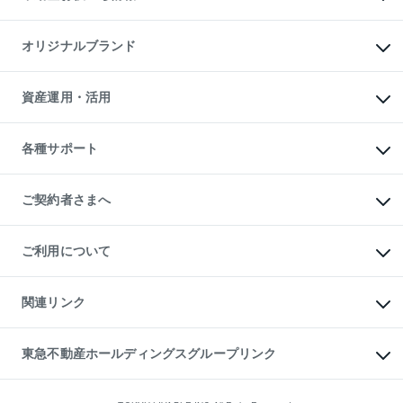
マンション投資
投資用マンション
不動産AIアドバイザー Tellus Talk
マンション一棟
マンションライブラリー
オリジナルブランド
アパート経営
人気マンションランキング
アパート投資用物件
暮らしに役立つ不動産メディア

収益物件
当社売主リノベーションマンション
「Lnote」
ビル購入（ビル一棟）
一棟リノベーションマンション

資産運用・活用
不動産相場・不動産価格情報
投資用不動産の売却査定
L`GENTE（ルジェンテ）
不動産売却FAQ
事業用不動産の売却査定
区分リノベーションマンション

不動産コラム・ニュース
等価交換事業
海外不動産
Lideas（リディアス）
不動産用語集
不動産M&A
各種サポート
投資用一棟レジデンスWELL

不動産なんでもネット相談室
アセットマネジメント・出資
SQUARE（ウェルスクエア）
住まいの税金
不動産小口投資

シニア向けサポート
物件一括検索（購入＆賃貸）
LEGACIA（レガシア）
相続サポート
ご契約者さまへ
リフォームサポート
ご契約者さまサポートメニュー
ご紹介・再契約特典
ご利用について
入居者様専用-各種ご案内（賃貸）
東急こすもす会「こすもすWeb」
本人確認に関するお客様へのお願い
金融商品取引について
関連リンク
東急リバブル ソーシャルメディアポリシー
ご意見・お問い合わせ（金融商品取引専用の相談・お問い合わせ窓口）
すまいValue
保険募集におけるプライバシー・ポリシー
これからご結婚される方に東急百貨店のブライダルクラブ
東急不動産ホールディングスグループリンク
ダイレクトメール（郵送物）・Eメールなどの送付停止について
人材サービスのご用命は 東急リバブルスタッフ株式会社まで
宅地建物取引業者の皆様へ
東北の逸品を贈ります 東北すぐれものセレクション
東急不動産
民泊の開業・運営のご相談は「ReINN株式会社」まで
東急コミュニティー