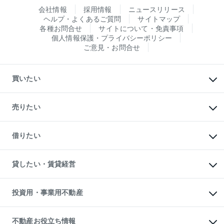
会社情報
採用情報
ニュースリリース
ヘルプ・よくあるご質問
サイトマップ
各種お問合せ
サイトについて・免責事項
個人情報保護・プライバシーポリシー
ご意見・お問合せ
買いたい
マンションの購入
新築・分譲マンションの購入
売りたい
中古マンションの購入
一戸建ての購入
マンションの売却・査定
新築一戸建ての購入
一戸建ての売却・査定
借りたい
中古一戸建ての購入
土地の売却・査定
土地の購入
スピードAI査定
不動産購入の流れ
物件を借りる
不動産売却について
注目キーワード物件特集
オフィス・店舗の賃貸
貸したい・賃貸経営
不動産査定について
購入ガイド
借りるときの流れ
売却サービス
借りるガイド
不動産売却の流れ
無料賃料査定
多言語対応
不動産買換えの流れ
マンション賃料データ
投資用・事業用不動産
売却ガイド
賃貸管理プラン
English
繁体中文
簡体中文
リロケーションについて
投資用不動産
貸すときの流れ
事業用不動産
不動産お役立ち情報
貸すガイド