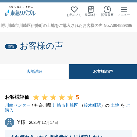
お気に入り
検索条件
閲覧履歴
メニュー
県 川崎市川崎区伊勢町の土地をご購入されたお客様の声 No.A004889296
お客様の声
売買
お客様の声
店舗詳細
5
お客様評価
川崎センター
/ 神奈川県
川崎市川崎区
（
鈴木町駅
）の
土地
を
ご
購入
Y様
Y様
2025年12月17日