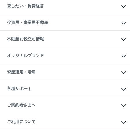
不動産売却について
注目キーワード物件特集
オフィス・店舗の賃貸
貸したい・賃貸経営
不動産査定について
購入ガイド
借りるときの流れ
売却サービス
借りるガイド
不動産売却の流れ
無料賃料査定
多言語対応
不動産買換えの流れ
マンション賃料データ
投資用・事業用不動産
売却ガイド
賃貸管理プラン
English
繁体中文
簡体中文
リロケーションについて
投資用不動産
貸すときの流れ
事業用不動産
不動産お役立ち情報
貸すガイド
マンション投資
投資用マンション
不動産AIアドバイザー Tellus Talk
マンション一棟
マンションライブラリー
オリジナルブランド
アパート経営
人気マンションランキング
アパート投資用物件
暮らしに役立つ不動産メディア

収益物件
当社売主リノベーションマンション
「Lnote」
ビル購入（ビル一棟）
一棟リノベーションマンション

資産運用・活用
不動産相場・不動産価格情報
投資用不動産の売却査定
L`GENTE（ルジェンテ）
不動産売却FAQ
事業用不動産の売却査定
区分リノベーションマンション

不動産コラム・ニュース
等価交換事業
海外不動産
Lideas（リディアス）
不動産用語集
不動産M&A
各種サポート
投資用一棟レジデンスWELL

不動産なんでもネット相談室
アセットマネジメント・出資
SQUARE（ウェルスクエア）
住まいの税金
不動産小口投資

シニア向けサポート
物件一括検索（購入＆賃貸）
LEGACIA（レガシア）
相続サポート
ご契約者さまへ
リフォームサポート
ご契約者さまサポートメニュー
ご紹介・再契約特典
ご利用について
入居者様専用-各種ご案内（賃貸）
東急こすもす会「こすもすWeb」