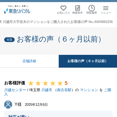
お気に入り
検索条件
閲覧履歴
メニュー
 川越市大字並木のマンションをご購入されたお客様の声 No.A004882256
お客様の声（６ヶ月以前）
売買
お客様の声（６ヶ月以前）
店舗詳細
5
お客様評価
川越センター
/ 埼玉県
川越市
（
南古谷駅
）の
マンション
を
ご購
入
Y様
Y様
2025年12月6日