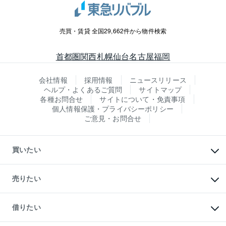
売買・賃貸 全国29,662件から物件検索
首都圏
関西
札幌
仙台
名古屋
福岡
会社情報
採用情報
ニュースリリース
ヘルプ・よくあるご質問
サイトマップ
各種お問合せ
サイトについて・免責事項
個人情報保護・プライバシーポリシー
ご意見・お問合せ
買いたい
マンションの購入
新築・分譲マンションの購入
売りたい
中古マンションの購入
一戸建ての購入
マンションの売却・査定
新築一戸建ての購入
一戸建ての売却・査定
借りたい
中古一戸建ての購入
土地の売却・査定
土地の購入
スピードAI査定
不動産購入の流れ
物件を借りる