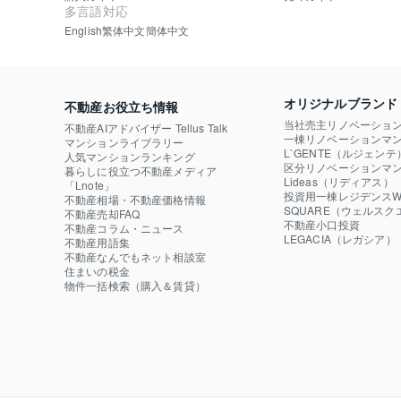
多言語対応
English
繁体中文
簡体中文
オリジナルブランド
不動産お役立ち情報
当社売主リノベーショ
不動産AIアドバイザー Tellus Talk
一棟リノベーションマン
マンションライブラリー
L`GENTE（ルジェンテ
人気マンションランキング
区分リノベーションマン
暮らしに役立つ不動産メディア

Lideas（リディアス）
「Lnote」
投資用一棟レジデンスWE
不動産相場・不動産価格情報
SQUARE（ウェルスク
不動産売却FAQ
不動産小口投資

不動産コラム・ニュース
LEGACIA（レガシア）
不動産用語集
不動産なんでもネット相談室
住まいの税金
物件一括検索（購入＆賃貸）