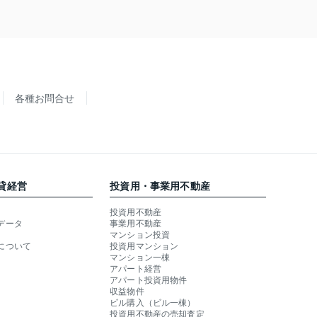
各種お問合せ
貸経営
投資用・事業用不動産
投資用不動産
データ
事業用不動産
マンション投資
について
投資用マンション
マンション一棟
アパート経営
アパート投資用物件
収益物件
ビル購入（ビル一棟）
投資用不動産の売却査定