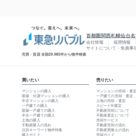
首都圏
関西
札幌
仙台
名
会社情報
採用情報
サイトについて・免責事
売買・賃貸 全国29,985件から物件検索
買いたい
売りたい
マンションの購入
マンションの売却・査
新築・分譲マンションの購入
一戸建ての売却・査定
中古マンションの購入
土地の売却・査定
一戸建ての購入
スピードAI査定
新築一戸建ての購入
不動産売却について
中古一戸建ての購入
不動産査定について
土地の購入
売却サービス
不動産購入の流れ
不動産売却の流れ
注目キーワード物件特集
不動産買換えの流れ
購入ガイド
売却ガイド