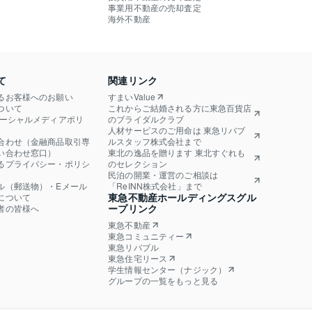
事業用不動産の売却査定
海外不動産
て
関連リンク
るお客様へのお願い
すまいValue
ついて
これからご結婚される方に東急百貨店
ソーシャルメディアポリ
のブライダルクラブ
人材サービスのご用命は 東急リバブ
合わせ（金融商品取引専
ルスタッフ株式会社まで
い合わせ窓口）
東北の逸品を贈ります 東北すぐれも
るプライバシー・ポリシ
のセレクション
民泊の開業・運営のご相談は
ル（郵送物）・Eメール
「ReINN株式会社」まで
東急不動産ホールディングスグル
について
ープリンク
者の皆様へ
東急不動産
東急コミュニティー
東急リバブル
東急住宅リース
学生情報センター（ナジック）
グループの一覧をもっと見る