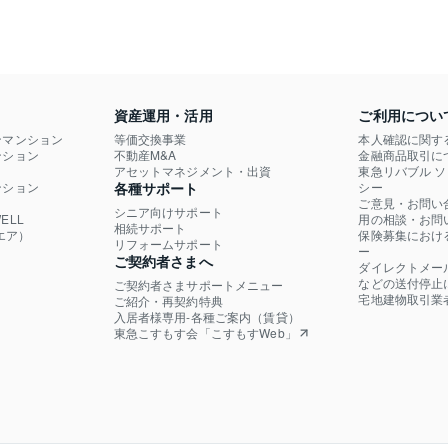
資産運用・活用
ご利用につい
ンマンション
等価交換事業
本人確認に関す
ション

不動産M&A
金融商品取引に
）
アセットマネジメント・出資
東急リバブル 
ション

各種サポート
シー
ご意見・お問い
シニア向けサポート
LL

用の相談・お問
相続サポート
エア）
保険募集におけ
リフォームサポート
ー
ご契約者さまへ
ダイレクトメー
などの送付停止
ご契約者さまサポートメニュー
宅地建物取引業
ご紹介・再契約特典
入居者様専用-各種ご案内（賃貸）
東急こすもす会「こすもすWeb」