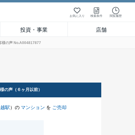
お気に入り
検索条件
閲覧履歴
投資・事業
店舗
 No.A004817877
客様の声（６ヶ月以前）
川越駅
）の
マンション
を
ご売却