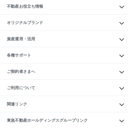
投資用不動産
貸すときの流れ
事業用不動産
不動産お役立ち情報
貸すガイド
マンション投資
投資用マンション
不動産AIアドバイザー Tellus Talk
マンション一棟
マンションライブラリー
オリジナルブランド
アパート経営
人気マンションランキング
アパート投資用物件
暮らしに役立つ不動産メディア

収益物件
当社売主リノベーションマンション
「Lnote」
ビル購入（ビル一棟）
一棟リノベーションマンション

資産運用・活用
不動産相場・不動産価格情報
投資用不動産の売却査定
L`GENTE（ルジェンテ）
不動産売却FAQ
事業用不動産の売却査定
区分リノベーションマンション

不動産コラム・ニュース
等価交換事業
海外不動産
Lideas（リディアス）
不動産用語集
不動産M&A
各種サポート
投資用一棟レジデンスWELL

不動産なんでもネット相談室
アセットマネジメント・出資
SQUARE（ウェルスクエア）
住まいの税金
不動産小口投資

シニア向けサポート
物件一括検索（購入＆賃貸）
LEGACIA（レガシア）
相続サポート
ご契約者さまへ
リフォームサポート
ご契約者さまサポートメニュー
ご紹介・再契約特典
ご利用について
入居者様専用-各種ご案内（賃貸）
東急こすもす会「こすもすWeb」
本人確認に関するお客様へのお願い
金融商品取引について
関連リンク
東急リバブル ソーシャルメディアポリシー
ご意見・お問い合わせ（金融商品取引専用の相談・お問い合わせ窓口）
すまいValue
保険募集におけるプライバシー・ポリシー
これからご結婚される方に東急百貨店のブライダルクラブ
東急不動産ホールディングスグループリンク
ダイレクトメール（郵送物）・Eメールなどの送付停止について
人材サービスのご用命は 東急リバブルスタッフ株式会社まで
宅地建物取引業者の皆様へ
東北の逸品を贈ります 東北すぐれものセレクション