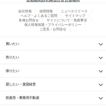
会社情報
採用情報
ニュースリリース
ヘルプ・よくあるご質問
サイトマップ
各種お問合せ
サイトについて・免責事項
個人情報保護・プライバシーポリシー
ご意見・お問合せ
買いたい
マンションの購入
新築・分譲マンションの購入
売りたい
中古マンションの購入
一戸建ての購入
マンションの売却・査定
新築一戸建ての購入
一戸建ての売却・査定
借りたい
中古一戸建ての購入
土地の売却・査定
土地の購入
スピードAI査定
不動産購入の流れ
物件を借りる
不動産売却について
注目キーワード物件特集
オフィス・店舗の賃貸
貸したい・賃貸経営
不動産査定について
購入ガイド
借りるときの流れ
売却サービス
借りるガイド
不動産売却の流れ
無料賃料査定
多言語対応
不動産買換えの流れ
マンション賃料データ
投資用・事業用不動産
売却ガイド
賃貸管理プラン
English
繁体中文
簡体中文
リロケーションについて