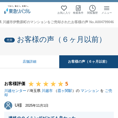
お気に入り
検索条件
閲覧履歴
メニュー
 川越市伊勢原町のマンションをご売却されたお客様の声 No.A004799046
お客様の声（６ヶ月以前）
売買
お客様の声（６ヶ月以前）
店舗詳細
5
お客様評価
川越センター
/ 埼玉県
川越市
（
霞ヶ関駅
）の
マンション
を
ご売
却
U様
U様
2025年11月1日