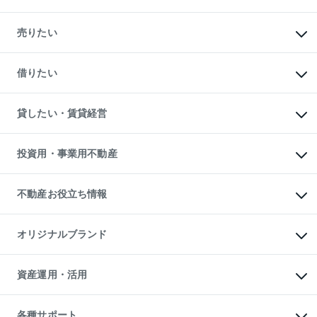
マンションの購入
新築・分譲マンションの購入
売りたい
中古マンションの購入
一戸建ての購入
マンションの売却・査定
新築一戸建ての購入
一戸建ての売却・査定
借りたい
中古一戸建ての購入
土地の売却・査定
土地の購入
スピードAI査定
不動産購入の流れ
物件を借りる
不動産売却について
注目キーワード物件特集
オフィス・店舗の賃貸
貸したい・賃貸経営
不動産査定について
購入ガイド
借りるときの流れ
売却サービス
借りるガイド
不動産売却の流れ
無料賃料査定
多言語対応
不動産買換えの流れ
マンション賃料データ
投資用・事業用不動産
売却ガイド
賃貸管理プラン
English
繁体中文
簡体中文
リロケーションについて
投資用不動産
貸すときの流れ
事業用不動産
不動産お役立ち情報
貸すガイド
マンション投資
投資用マンション
不動産AIアドバイザー Tellus Talk
マンション一棟
マンションライブラリー
オリジナルブランド
アパート経営
人気マンションランキング
アパート投資用物件
暮らしに役立つ不動産メディア

収益物件
当社売主リノベーションマンション
「Lnote」
ビル購入（ビル一棟）
一棟リノベーションマンション

資産運用・活用
不動産相場・不動産価格情報
投資用不動産の売却査定
L`GENTE（ルジェンテ）
不動産売却FAQ
事業用不動産の売却査定
区分リノベーションマンション

不動産コラム・ニュース
等価交換事業
海外不動産
Lideas（リディアス）
不動産用語集
不動産M&A
各種サポート
投資用一棟レジデンスWELL
