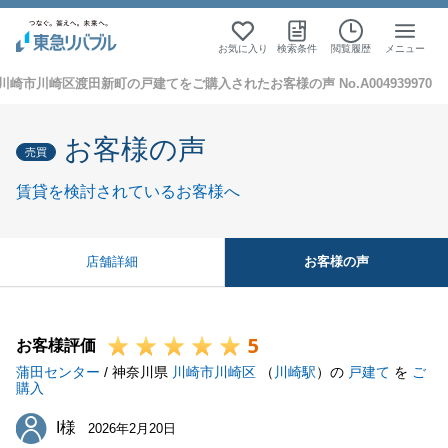
お気に入り
検索条件
閲覧履歴
メニュー
川崎市川崎区渡田新町の戸建てをご購入されたお客様の声 No.A004939970
お客様の声
売買
賃貸を検討されているお客様へ
お客様の声
店舗詳細
5
お客様評価
蒲田センター
/ 神奈川県
川崎市川崎区
（
川崎駅
）の
戸建て
を
ご
購入
I様
I様
2026年2月20日