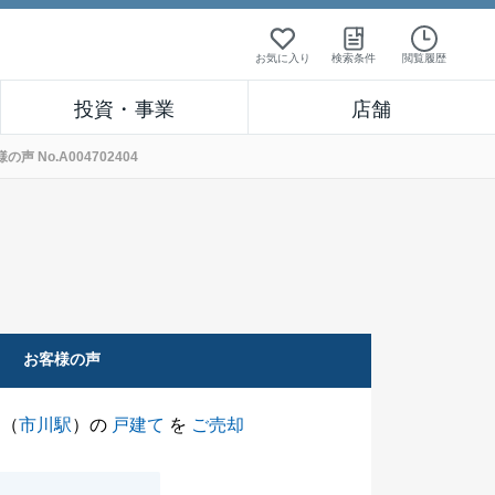
お気に入り
検索条件
閲覧履歴
投資・事業
店舗
No.A004702404
お客様の声
（
市川駅
）の
戸建て
を
ご売却