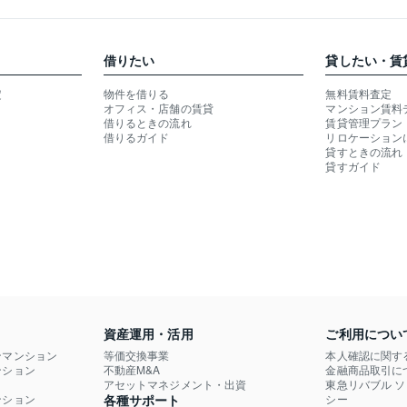
借りたい
貸したい・賃
定
物件を借りる
無料賃料査定
オフィス・店舗の賃貸
マンション賃料
借りるときの流れ
賃貸管理プラン
借りるガイド
リロケーション
貸すときの流れ
貸すガイド
資産運用・活用
ご利用につい
ンマンション
等価交換事業
本人確認に関す
ション

不動産M&A
金融商品取引に
）
アセットマネジメント・出資
東急リバブル 
ション

各種サポート
シー