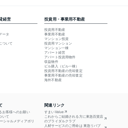
貸経営
投資用・事業用不動産
投資用不動産
データ
事業用不動産
マンション投資
について
投資用マンション
マンション一棟
アパート経営
アパート投資用物件
収益物件
ビル購入（ビル一棟）
投資用不動産の売却査定
事業用不動産の売却査定
海外不動産
て
関連リンク
るお客様へのお願い
すまいValue
ついて
これからご結婚される方に東急百貨店
ソーシャルメディアポリ
のブライダルクラブ
人材サービスのご用命は 東急リバブ