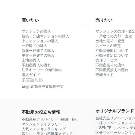
買いたい
売りたい
マンションの購入
マンションの売却・査
新築・分譲マンションの購入
一戸建ての売却・査定
中古マンションの購入
土地の売却・査定
一戸建ての購入
スピードAI査定
新築一戸建ての購入
不動産売却について
中古一戸建ての購入
不動産査定について
土地の購入
売却サービス
不動産購入の流れ
不動産売却の流れ
注目キーワード物件特集
不動産買換えの流れ
購入ガイド
売却ガイド
多言語対応
English
繁体中文
簡体中文
オリジナルブランド
不動産お役立ち情報
当社売主リノベーショ
不動産AIアドバイザー Tellus Talk
一棟リノベーションマン
マンションライブラリー
L`GENTE（ルジェンテ
人気マンションランキング
区分リノベーションマン
暮らしに役立つ不動産メディア
