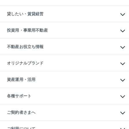
土地の売却・査定
土地の購入
スピードAI査定
不動産購入の流れ
物件を借りる
不動産売却について
注目キーワード物件特集
オフィス・店舗の賃貸
貸したい・賃貸経営
不動産査定について
購入ガイド
借りるときの流れ
売却サービス
借りるガイド
不動産売却の流れ
無料賃料査定
多言語対応
不動産買換えの流れ
マンション賃料データ
投資用・事業用不動産
売却ガイド
賃貸管理プラン
English
繁体中文
簡体中文
リロケーションについて
投資用不動産
貸すときの流れ
事業用不動産
不動産お役立ち情報
貸すガイド
マンション投資
投資用マンション
不動産AIアドバイザー Tellus Talk
マンション一棟
マンションライブラリー
オリジナルブランド
アパート経営
人気マンションランキング
アパート投資用物件
暮らしに役立つ不動産メディア

収益物件
当社売主リノベーションマンション
「Lnote」
ビル購入（ビル一棟）
一棟リノベーションマンション

資産運用・活用
不動産相場・不動産価格情報
投資用不動産の売却査定
L`GENTE（ルジェンテ）
不動産売却FAQ
事業用不動産の売却査定
区分リノベーションマンション

不動産コラム・ニュース
等価交換事業
海外不動産
Lideas（リディアス）
不動産用語集
不動産M&A
各種サポート
投資用一棟レジデンスWELL

不動産なんでもネット相談室
アセットマネジメント・出資
SQUARE（ウェルスクエア）
住まいの税金
不動産小口投資

シニア向けサポート
物件一括検索（購入＆賃貸）
LEGACIA（レガシア）
相続サポート
ご契約者さまへ
リフォームサポート
ご契約者さまサポートメニュー
ご紹介・再契約特典
ご利用について