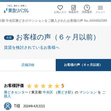
お気に入り
検索条件
閲覧履歴
メニュー
京都 中央区勝どきのマンションをご購入されたお客様の声 No.A004062589
お客様の声（６ヶ月以前）
売買
賃貸を検討されているお客様へ
お客様の声（６ヶ月以前）
店舗詳細
5
お客様評価
勝どきセンター
/ 東京都
中央区
（
勝どき駅
）の
マンション
を
ご
購入
T様
T様
2024年4月22日