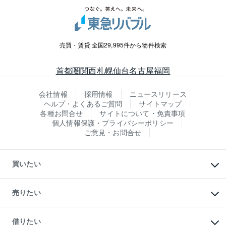
売買・賃貸 全国29,995件から物件検索
首都圏
関西
札幌
仙台
名古屋
福岡
会社情報
採用情報
ニュースリリース
ヘルプ・よくあるご質問
サイトマップ
各種お問合せ
サイトについて・免責事項
個人情報保護・プライバシーポリシー
ご意見・お問合せ
買いたい
マンションの購入
新築・分譲マンションの購入
売りたい
中古マンションの購入
一戸建ての購入
マンションの売却・査定
新築一戸建ての購入
一戸建ての売却・査定
借りたい
中古一戸建ての購入