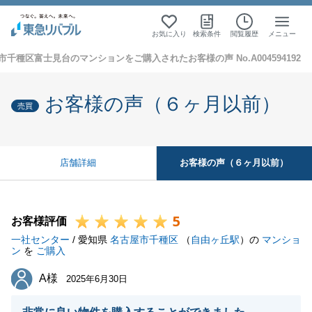
お気に入り
検索条件
閲覧履歴
メニュー
市千種区富士見台のマンションをご購入されたお客様の声 No.A004594192
お客様の声（６ヶ月以前）
売買
お客様の声（６ヶ月以前）
店舗詳細
5
お客様評価
一社センター
/ 愛知県
名古屋市千種区
（
自由ヶ丘駅
）の
マンショ
ン
を
ご購入
A様
A様
2025年6月30日