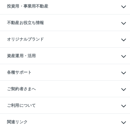
多言語対応
不動産買換えの流れ
マンション賃料データ
投資用・事業用不動産
売却ガイド
賃貸管理プラン
English
繁体中文
簡体中文
リロケーションについて
投資用不動産
貸すときの流れ
事業用不動産
不動産お役立ち情報
貸すガイド
マンション投資
投資用マンション
不動産AIアドバイザー Tellus Talk
マンション一棟
マンションライブラリー
オリジナルブランド
アパート経営
人気マンションランキング
アパート投資用物件
暮らしに役立つ不動産メディア

収益物件
当社売主リノベーションマンション
「Lnote」
ビル購入（ビル一棟）
一棟リノベーションマンション

資産運用・活用
不動産相場・不動産価格情報
投資用不動産の売却査定
L`GENTE（ルジェンテ）
不動産売却FAQ
事業用不動産の売却査定
区分リノベーションマンション

不動産コラム・ニュース
等価交換事業
海外不動産
Lideas（リディアス）
不動産用語集
不動産M&A
各種サポート
投資用一棟レジデンスWELL

不動産なんでもネット相談室
アセットマネジメント・出資
SQUARE（ウェルスクエア）
住まいの税金
不動産小口投資

シニア向けサポート
物件一括検索（購入＆賃貸）
LEGACIA（レガシア）
相続サポート
ご契約者さまへ
リフォームサポート
ご契約者さまサポートメニュー
ご紹介・再契約特典
ご利用について
入居者様専用-各種ご案内（賃貸）
東急こすもす会「こすもすWeb」
本人確認に関するお客様へのお願い
金融商品取引について
関連リンク
東急リバブル ソーシャルメディアポリシー
ご意見・お問い合わせ（金融商品取引専用の相談・お問い合わせ窓口）