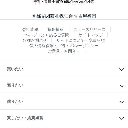
売買・賃貸 全国29,658件から物件検索
首都圏
関西
札幌
仙台
名古屋
福岡
会社情報
採用情報
ニュースリリース
ヘルプ・よくあるご質問
サイトマップ
各種お問合せ
サイトについて・免責事項
個人情報保護・プライバシーポリシー
ご意見・お問合せ
買いたい
マンションの購入
新築・分譲マンションの購入
売りたい
中古マンションの購入
一戸建ての購入
マンションの売却・査定
新築一戸建ての購入
一戸建ての売却・査定
借りたい
中古一戸建ての購入
土地の売却・査定
土地の購入
スピードAI査定
不動産購入の流れ
物件を借りる
不動産売却について
注目キーワード物件特集
オフィス・店舗の賃貸
貸したい・賃貸経営
不動産査定について
購入ガイド
借りるときの流れ
売却サービス
借りるガイド
不動産売却の流れ
無料賃料査定