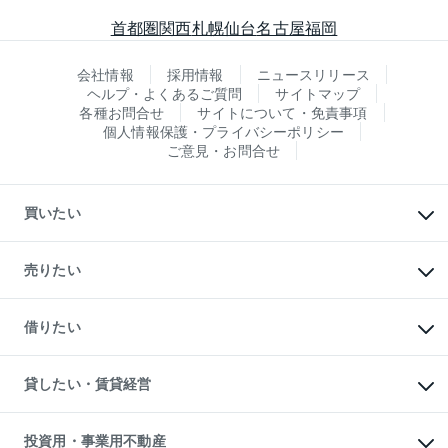
首都圏
関西
札幌
仙台
名古屋
福岡
会社情報
採用情報
ニュースリリース
ヘルプ・よくあるご質問
サイトマップ
各種お問合せ
サイトについて・免責事項
個人情報保護・プライバシーポリシー
ご意見・お問合せ
買いたい
マンションの購入
新築・分譲マンションの購入
売りたい
中古マンションの購入
一戸建ての購入
マンションの売却・査定
新築一戸建ての購入
一戸建ての売却・査定
借りたい
中古一戸建ての購入
土地の売却・査定
土地の購入
スピードAI査定
不動産購入の流れ
物件を借りる
不動産売却について
注目キーワード物件特集
オフィス・店舗の賃貸
貸したい・賃貸経営
不動産査定について
購入ガイド
借りるときの流れ
売却サービス
借りるガイド
不動産売却の流れ
無料賃料査定
多言語対応
不動産買換えの流れ
マンション賃料データ
投資用・事業用不動産