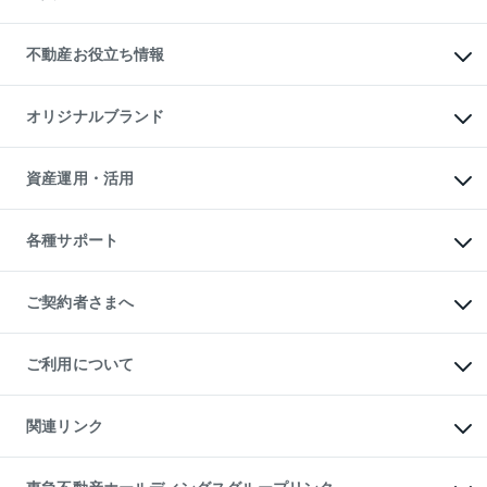
売却ガイド
賃貸管理プラン
English
繁体中文
簡体中文
リロケーションについて
投資用不動産
貸すときの流れ
事業用不動産
不動産お役立ち情報
貸すガイド
マンション投資
投資用マンション
不動産AIアドバイザー Tellus Talk
マンション一棟
マンションライブラリー
オリジナルブランド
アパート経営
人気マンションランキング
アパート投資用物件
暮らしに役立つ不動産メディア

収益物件
当社売主リノベーションマンション
「Lnote」
ビル購入（ビル一棟）
一棟リノベーションマンション

資産運用・活用
不動産相場・不動産価格情報
投資用不動産の売却査定
L`GENTE（ルジェンテ）
不動産売却FAQ
事業用不動産の売却査定
区分リノベーションマンション

不動産コラム・ニュース
等価交換事業
海外不動産
Lideas（リディアス）
不動産用語集
不動産M&A
各種サポート
投資用一棟レジデンスWELL

不動産なんでもネット相談室
アセットマネジメント・出資
SQUARE（ウェルスクエア）
住まいの税金
不動産小口投資

シニア向けサポート
物件一括検索（購入＆賃貸）
LEGACIA（レガシア）
相続サポート
ご契約者さまへ
リフォームサポート
ご契約者さまサポートメニュー
ご紹介・再契約特典
ご利用について
入居者様専用-各種ご案内（賃貸）
東急こすもす会「こすもすWeb」
本人確認に関するお客様へのお願い
金融商品取引について
関連リンク
東急リバブル ソーシャルメディアポリシー
ご意見・お問い合わせ（金融商品取引専用の相談・お問い合わせ窓口）
すまいValue
保険募集におけるプライバシー・ポリシー
これからご結婚される方に東急百貨店のブライダルクラブ