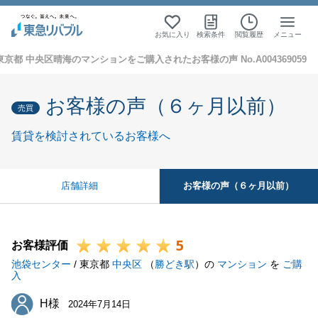
お気に入り
検索条件
閲覧履歴
メニュー
東京都 中央区晴海のマンションをご購入されたお客様の声 No.A004369059
お客様の声（６ヶ月以前）
売買
賃貸を検討されているお客様へ
お客様の声（６ヶ月以前）
店舗詳細
5
お客様評価
池袋センター
/ 東京都
中央区
（
勝どき駅
）の
マンション
を
ご購
入
H様
H様
2024年7月14日