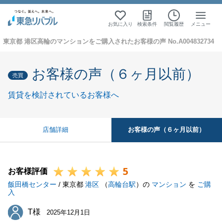
お気に入り
検索条件
閲覧履歴
メニュー
東京都 港区高輪のマンションをご購入されたお客様の声 No.A004832734
お客様の声（６ヶ月以前）
売買
賃貸を検討されているお客様へ
お客様の声（６ヶ月以前）
店舗詳細
5
お客様評価
飯田橋センター
/ 東京都
港区
（
高輪台駅
）の
マンション
を
ご購
入
T様
T様
2025年12月1日