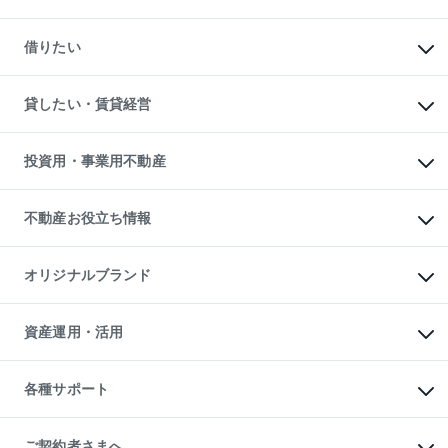
中古マンションの購入
一戸建ての購入
マンションの売却・査定
新築一戸建ての購入
一戸建ての売却・査定
借りたい
中古一戸建ての購入
土地の売却・査定
土地の購入
スピードAI査定
不動産購入の流れ
物件を借りる
不動産売却について
注目キーワード物件特集
オフィス・店舗の賃貸
貸したい・賃貸経営
不動産査定について
購入ガイド
借りるときの流れ
売却サービス
借りるガイド
不動産売却の流れ
無料賃料査定
多言語対応
不動産買換えの流れ
マンション賃料データ
投資用・事業用不動産
売却ガイド
賃貸管理プラン
English
繁体中文
簡体中文
リロケーションについて
投資用不動産
貸すときの流れ
事業用不動産
不動産お役立ち情報
貸すガイド
マンション投資
投資用マンション
不動産AIアドバイザー Tellus Talk
マンション一棟
マンションライブラリー
オリジナルブランド
アパート経営
人気マンションランキング
アパート投資用物件
暮らしに役立つ不動産メディア

収益物件
当社売主リノベーションマンション
「Lnote」
ビル購入（ビル一棟）
一棟リノベーションマンション

資産運用・活用
不動産相場・不動産価格情報
投資用不動産の売却査定
L`GENTE（ルジェンテ）
不動産売却FAQ
事業用不動産の売却査定
区分リノベーションマンション

不動産コラム・ニュース
等価交換事業
海外不動産
Lideas（リディアス）
不動産用語集
不動産M&A
各種サポート
投資用一棟レジデンスWELL

不動産なんでもネット相談室
アセットマネジメント・出資
SQUARE（ウェルスクエア）
住まいの税金
不動産小口投資

シニア向けサポート
物件一括検索（購入＆賃貸）
LEGACIA（レガシア）
相続サポート
ご契約者さまへ