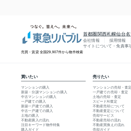
首都圏
関西
札幌
仙台
名
会社情報
採用情報
サイトについて・免責事
売買・賃貸 全国29,907件から物件検索
買いたい
売りたい
マンションの購入
マンションの売却・査
新築・分譲マンションの購入
一戸建ての売却・査定
中古マンションの購入
土地の売却・査定
一戸建ての購入
スピードAI査定
新築一戸建ての購入
不動産売却について
中古一戸建ての購入
不動産査定について
土地の購入
売却サービス
不動産購入の流れ
不動産売却の流れ
注目キーワード物件特集
不動産買換えの流れ
購入ガイド
売却ガイド