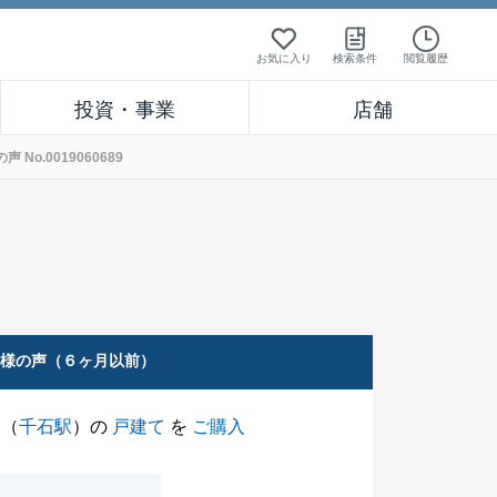
お気に入り
検索条件
閲覧履歴
投資・事業
店舗
o.0019060689
客様の声（６ヶ月以前）
（
千石駅
）の
戸建て
を
ご購入