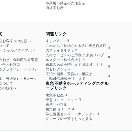
事業用不動産の売却査定
海外不動産
て
関連リンク
るお客様へのお願い
すまいValue
ついて
これからご結婚される方に東急百貨店
ソーシャルメディアポリ
のブライダルクラブ
人材サービスのご用命は 東急リバブ
合わせ（金融商品取引専
ルスタッフ株式会社まで
い合わせ窓口）
東北の逸品を贈ります 東北すぐれも
るプライバシー・ポリシ
のセレクション
民泊の開業・運営のご相談は
ル（郵送物）・Eメール
「ReINN株式会社」まで
東急不動産ホールディングスグル
について
ープリンク
者の皆様へ
東急不動産
東急コミュニティー
東急リバブル
東急住宅リース
学生情報センター（ナジック）
グループの一覧をもっと見る