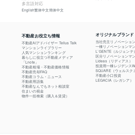
多言語対応
English
繁体中文
簡体中文
オリジナルブランド
不動産お役立ち情報
当社売主リノベーショ
不動産AIアドバイザー Tellus Talk
一棟リノベーションマン
マンションライブラリー
L`GENTE（ルジェンテ
人気マンションランキング
区分リノベーションマン
暮らしに役立つ不動産メディア

Lideas（リディアス）
「Lnote」
投資用一棟レジデンスWE
不動産相場・不動産価格情報
SQUARE（ウェルスク
不動産売却FAQ
不動産小口投資

不動産コラム・ニュース
LEGACIA（レガシア）
不動産用語集
不動産なんでもネット相談室
住まいの税金
物件一括検索（購入＆賃貸）