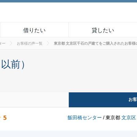
借りたい
貸したい
ター
お客様の声一覧
東京都 文京区千石の戸建てをご購入されたお客様の声 N
月以前）
お
5
飯田橋センター
/ 東京都
文京区