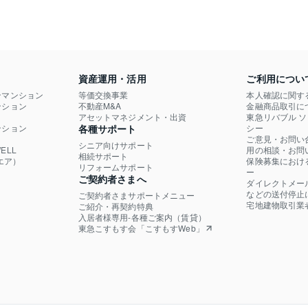
資産運用・活用
ご利用につい
ンマンション
等価交換事業
本人確認に関す
ション

不動産M&A
金融商品取引に
）
アセットマネジメント・出資
東急リバブル 
ション

各種サポート
シー
ご意見・お問い
シニア向けサポート
LL

用の相談・お問
相続サポート
エア）
保険募集におけ
リフォームサポート
ー
ご契約者さまへ
ダイレクトメー
などの送付停止
ご契約者さまサポートメニュー
宅地建物取引業
ご紹介・再契約特典
入居者様専用-各種ご案内（賃貸）
東急こすもす会「こすもすWeb」