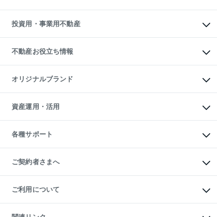
購入ガイド
借りるときの流れ
売却サービス
借りるガイド
不動産売却の流れ
無料賃料査定
多言語対応
不動産買換えの流れ
マンション賃料データ
投資用・事業用不動産
売却ガイド
賃貸管理プラン
English
繁体中文
簡体中文
リロケーションについて
投資用不動産
貸すときの流れ
事業用不動産
不動産お役立ち情報
貸すガイド
マンション投資
投資用マンション
不動産AIアドバイザー Tellus Talk
マンション一棟
マンションライブラリー
オリジナルブランド
アパート経営
人気マンションランキング
アパート投資用物件
暮らしに役立つ不動産メディア

収益物件
当社売主リノベーションマンション
「Lnote」
ビル購入（ビル一棟）
一棟リノベーションマンション

資産運用・活用
不動産相場・不動産価格情報
投資用不動産の売却査定
L`GENTE（ルジェンテ）
不動産売却FAQ
事業用不動産の売却査定
区分リノベーションマンション

不動産コラム・ニュース
等価交換事業
海外不動産
Lideas（リディアス）
不動産用語集
不動産M&A
各種サポート
投資用一棟レジデンスWELL

不動産なんでもネット相談室
アセットマネジメント・出資
SQUARE（ウェルスクエア）
住まいの税金
不動産小口投資

シニア向けサポート
物件一括検索（購入＆賃貸）
LEGACIA（レガシア）
相続サポート
ご契約者さまへ
リフォームサポート
ご契約者さまサポートメニュー
ご紹介・再契約特典
ご利用について
入居者様専用-各種ご案内（賃貸）
東急こすもす会「こすもすWeb」
本人確認に関するお客様へのお願い
金融商品取引について