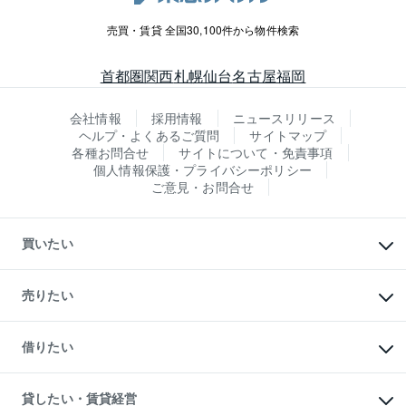
売買・賃貸 全国30,100件から物件検索
首都圏
関西
札幌
仙台
名古屋
福岡
会社情報
採用情報
ニュースリリース
ヘルプ・よくあるご質問
サイトマップ
各種お問合せ
サイトについて・免責事項
個人情報保護・プライバシーポリシー
ご意見・お問合せ
買いたい
マンションの購入
新築・分譲マンションの購入
売りたい
中古マンションの購入
一戸建ての購入
マンションの売却・査定
新築一戸建ての購入
一戸建ての売却・査定
借りたい
中古一戸建ての購入
土地の売却・査定
土地の購入
スピードAI査定
不動産購入の流れ
物件を借りる
不動産売却について
注目キーワード物件特集
オフィス・店舗の賃貸
貸したい・賃貸経営
不動産査定について