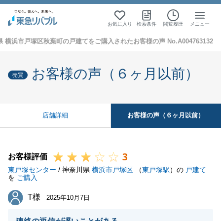
お気に入り
検索条件
閲覧履歴
メニュー
 横浜市戸塚区秋葉町の戸建てをご購入されたお客様の声 No.A004763132
お客様の声（６ヶ月以前）
売買
お客様の声（６ヶ月以前）
店舗詳細
3
お客様評価
東戸塚センター
/ 神奈川県
横浜市戸塚区
（
東戸塚駅
）の
戸建て
を
ご購入
T様
T様
2025年10月7日