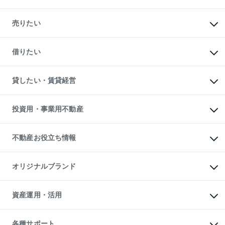
マンションの購入
新築・分譲マンションの購入
売りたい
中古マンションの購入
一戸建ての購入
マンションの売却・査定
新築一戸建ての購入
一戸建ての売却・査定
借りたい
中古一戸建ての購入
土地の売却・査定
土地の購入
スピードAI査定
不動産購入の流れ
物件を借りる
不動産売却について
注目キーワード物件特集
オフィス・店舗の賃貸
貸したい・賃貸経営
不動産査定について
購入ガイド
借りるときの流れ
売却サービス
借りるガイド
不動産売却の流れ
無料賃料査定
多言語対応
不動産買換えの流れ
マンション賃料データ
投資用・事業用不動産
売却ガイド
賃貸管理プラン
English
繁体中文
簡体中文
リロケーションについて
投資用不動産
貸すときの流れ
事業用不動産
不動産お役立ち情報
貸すガイド
マンション投資
投資用マンション
不動産AIアドバイザー Tellus Talk
マンション一棟
マンションライブラリー
オリジナルブランド
アパート経営
人気マンションランキング
アパート投資用物件
暮らしに役立つ不動産メディア

収益物件
当社売主リノベーションマンション
「Lnote」
ビル購入（ビル一棟）
一棟リノベーションマンション

資産運用・活用
不動産相場・不動産価格情報
投資用不動産の売却査定
L`GENTE（ルジェンテ）
不動産売却FAQ
事業用不動産の売却査定
区分リノベーションマンション

不動産コラム・ニュース
等価交換事業
海外不動産
Lideas（リディアス）
不動産用語集
不動産M&A
各種サポート
投資用一棟レジデンスWELL
