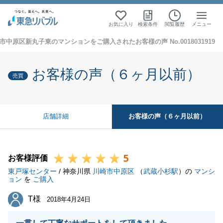
お気に入り
検索条件
閲覧履歴
メニュー
市中原区新丸子東のマンションをご購入されたお客様の声 No.0018031919
お客様の声（６ヶ月以前）
売買
お客様の声（６ヶ月以前）
店舗詳細
5
お客様評価
東戸塚センター
/ 神奈川県
川崎市中原区
（
武蔵小杉駅
）の
マンシ
ョン
を
ご購入
T様
T様
2018年4月24日