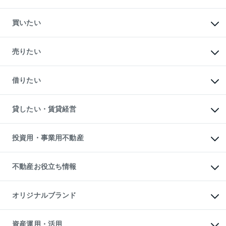
買いたい
マンションの購入
新築・分譲マンションの購入
売りたい
中古マンションの購入
一戸建ての購入
マンションの売却・査定
新築一戸建ての購入
一戸建ての売却・査定
借りたい
中古一戸建ての購入
土地の売却・査定
土地の購入
スピードAI査定
不動産購入の流れ
物件を借りる
不動産売却について
注目キーワード物件特集
オフィス・店舗の賃貸
貸したい・賃貸経営
不動産査定について
購入ガイド
借りるときの流れ
売却サービス
借りるガイド
不動産売却の流れ
無料賃料査定
多言語対応
不動産買換えの流れ
マンション賃料データ
投資用・事業用不動産
売却ガイド
賃貸管理プラン
English
繁体中文
簡体中文
リロケーションについて
投資用不動産
貸すときの流れ
事業用不動産
不動産お役立ち情報
貸すガイド
マンション投資
投資用マンション
不動産AIアドバイザー Tellus Talk
マンション一棟
マンションライブラリー
オリジナルブランド
アパート経営
人気マンションランキング
アパート投資用物件
暮らしに役立つ不動産メディア

収益物件
当社売主リノベーションマンション
「Lnote」
ビル購入（ビル一棟）
一棟リノベーションマンション

資産運用・活用
不動産相場・不動産価格情報