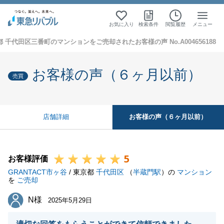
お気に入り
検索条件
閲覧履歴
メニュー
 千代田区三番町のマンションをご売却されたお客様の声 No.A004656188
お客様の声（６ヶ月以前）
売買
お客様の声（６ヶ月以前）
店舗詳細
5
お客様評価
GRANTACT市ヶ谷
/ 東京都
千代田区
（
半蔵門駅
）の
マンション
を
ご売却
N様
N様
2025年5月29日