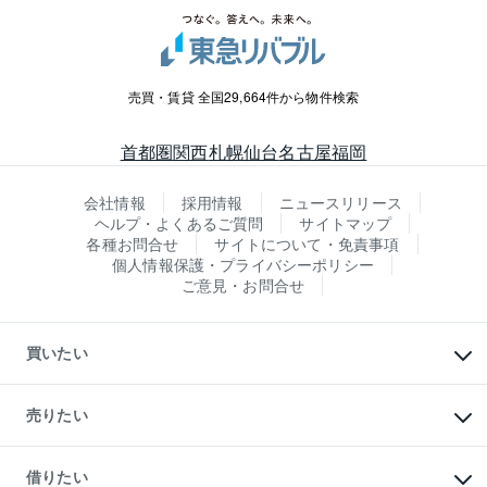
売買・賃貸 全国29,664件から物件検索
首都圏
関西
札幌
仙台
名古屋
福岡
会社情報
採用情報
ニュースリリース
ヘルプ・よくあるご質問
サイトマップ
各種お問合せ
サイトについて・免責事項
個人情報保護・プライバシーポリシー
ご意見・お問合せ
買いたい
マンションの購入
新築・分譲マンションの購入
売りたい
中古マンションの購入
一戸建ての購入
マンションの売却・査定
新築一戸建ての購入
一戸建ての売却・査定
借りたい
中古一戸建ての購入