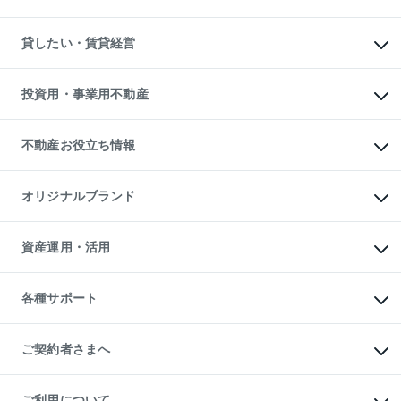
土地の売却・査定
土地の購入
スピードAI査定
不動産購入の流れ
物件を借りる
不動産売却について
注目キーワード物件特集
オフィス・店舗の賃貸
貸したい・賃貸経営
不動産査定について
購入ガイド
借りるときの流れ
売却サービス
借りるガイド
不動産売却の流れ
無料賃料査定
多言語対応
不動産買換えの流れ
マンション賃料データ
投資用・事業用不動産
売却ガイド
賃貸管理プラン
English
繁体中文
簡体中文
リロケーションについて
投資用不動産
貸すときの流れ
事業用不動産
不動産お役立ち情報
貸すガイド
マンション投資
投資用マンション
不動産AIアドバイザー Tellus Talk
マンション一棟
マンションライブラリー
オリジナルブランド
アパート経営
人気マンションランキング
アパート投資用物件
暮らしに役立つ不動産メディア

収益物件
当社売主リノベーションマンション
「Lnote」
ビル購入（ビル一棟）
一棟リノベーションマンション

資産運用・活用
不動産相場・不動産価格情報
投資用不動産の売却査定
L`GENTE（ルジェンテ）
不動産売却FAQ
事業用不動産の売却査定
区分リノベーションマンション

不動産コラム・ニュース
等価交換事業
海外不動産
Lideas（リディアス）
不動産用語集
不動産M&A
各種サポート
投資用一棟レジデンスWELL

不動産なんでもネット相談室
アセットマネジメント・出資
SQUARE（ウェルスクエア）
住まいの税金
不動産小口投資

シニア向けサポート
物件一括検索（購入＆賃貸）
LEGACIA（レガシア）
相続サポート
ご契約者さまへ
リフォームサポート
ご契約者さまサポートメニュー
ご紹介・再契約特典
ご利用について