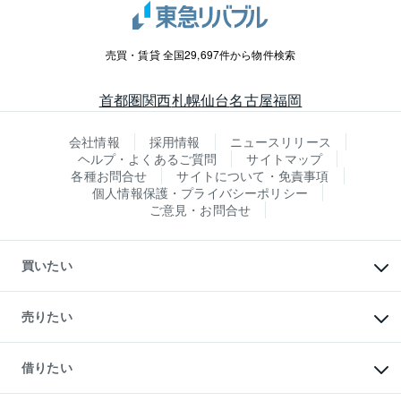
売買・賃貸 全国29,697件から物件検索
首都圏
関西
札幌
仙台
名古屋
福岡
会社情報
採用情報
ニュースリリース
ヘルプ・よくあるご質問
サイトマップ
各種お問合せ
サイトについて・免責事項
個人情報保護・プライバシーポリシー
ご意見・お問合せ
買いたい
マンションの購入
新築・分譲マンションの購入
売りたい
中古マンションの購入
一戸建ての購入
マンションの売却・査定
新築一戸建ての購入
一戸建ての売却・査定
借りたい
中古一戸建ての購入
土地の売却・査定
土地の購入
スピードAI査定
不動産購入の流れ
物件を借りる