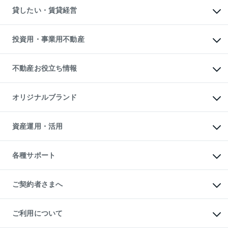
不動産売却について
注目キーワード物件特集
オフィス・店舗の賃貸
貸したい・賃貸経営
不動産査定について
購入ガイド
借りるときの流れ
売却サービス
借りるガイド
不動産売却の流れ
無料賃料査定
多言語対応
不動産買換えの流れ
マンション賃料データ
投資用・事業用不動産
売却ガイド
賃貸管理プラン
English
繁体中文
簡体中文
リロケーションについて
投資用不動産
貸すときの流れ
事業用不動産
不動産お役立ち情報
貸すガイド
マンション投資
投資用マンション
不動産AIアドバイザー Tellus Talk
マンション一棟
マンションライブラリー
オリジナルブランド
アパート経営
人気マンションランキング
アパート投資用物件
暮らしに役立つ不動産メディア

収益物件
当社売主リノベーションマンション
「Lnote」
ビル購入（ビル一棟）
一棟リノベーションマンション

資産運用・活用
不動産相場・不動産価格情報
投資用不動産の売却査定
L`GENTE（ルジェンテ）
不動産売却FAQ
事業用不動産の売却査定
区分リノベーションマンション

不動産コラム・ニュース
等価交換事業
海外不動産
Lideas（リディアス）
不動産用語集
不動産M&A
各種サポート
投資用一棟レジデンスWELL

不動産なんでもネット相談室
アセットマネジメント・出資
SQUARE（ウェルスクエア）
住まいの税金
不動産小口投資

シニア向けサポート
物件一括検索（購入＆賃貸）
LEGACIA（レガシア）
相続サポート
ご契約者さまへ
リフォームサポート
ご契約者さまサポートメニュー
ご紹介・再契約特典
ご利用について
入居者様専用-各種ご案内（賃貸）
東急こすもす会「こすもすWeb」