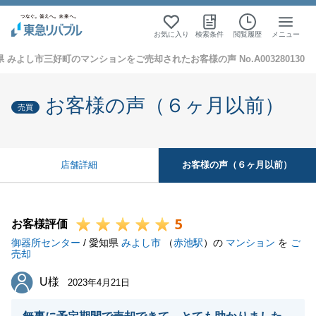
お気に入り
検索条件
閲覧履歴
メニュー
 みよし市三好町のマンションをご売却されたお客様の声 No.A003280130
お客様の声（６ヶ月以前）
売買
お客様の声（６ヶ月以前）
店舗詳細
5
お客様評価
御器所センター
/ 愛知県
みよし市
（
赤池駅
）の
マンション
を
ご
売却
U様
U様
2023年4月21日