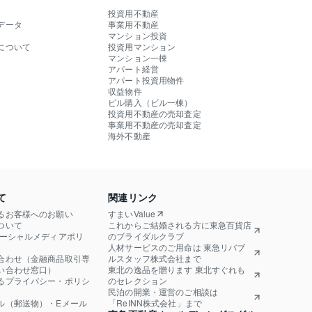
投資用不動産
データ
事業用不動産
マンション投資
について
投資用マンション
マンション一棟
アパート経営
アパート投資用物件
収益物件
ビル購入（ビル一棟）
投資用不動産の売却査定
事業用不動産の売却査定
海外不動産
て
関連リンク
るお客様へのお願い
すまいValue
ついて
これからご結婚される方に東急百貨店
ソーシャルメディアポリ
のブライダルクラブ
人材サービスのご用命は 東急リバブ
合わせ（金融商品取引専
ルスタッフ株式会社まで
い合わせ窓口）
東北の逸品を贈ります 東北すぐれも
るプライバシー・ポリシ
のセレクション
民泊の開業・運営のご相談は
ル（郵送物）・Eメール
「ReINN株式会社」まで