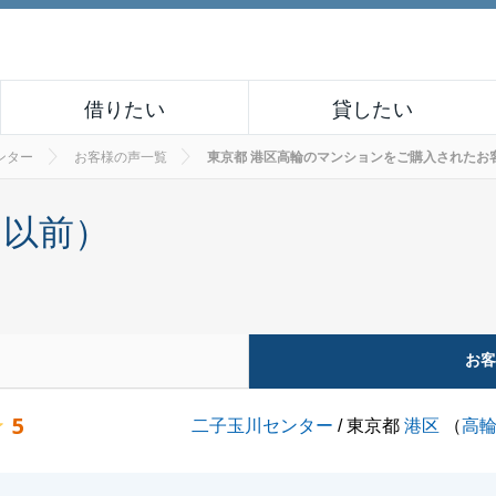
借りたい
貸したい
ンター
お客様の声一覧
東京都 港区高輪のマンションをご購入されたお客様の声
月以前）
お
5
二子玉川センター
/ 東京都
港区
（
高