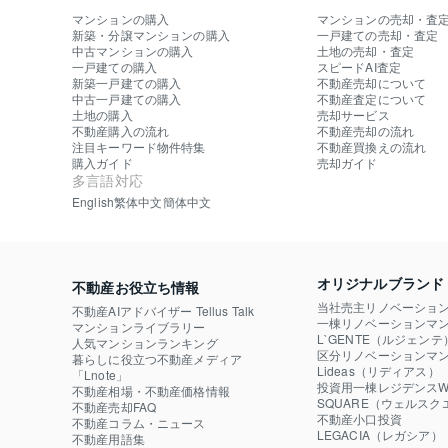
マンションの購入
マンションの売却・査
新築・分譲マンションの購入
一戸建ての売却・査定
中古マンションの購入
土地の売却・査定
一戸建ての購入
スピードAI査定
新築一戸建ての購入
不動産売却について
中古一戸建ての購入
不動産査定について
土地の購入
売却サービス
不動産購入の流れ
不動産売却の流れ
注目キーワード物件特集
不動産買換えの流れ
購入ガイド
売却ガイド
多言語対応
English
繁体中文
簡体中文
オリジナルブランド
不動産お役立ち情報
当社売主リノベーショ
不動産AIアドバイザー Tellus Talk
一棟リノベーションマン
マンションライブラリー
L`GENTE（ルジェンテ
人気マンションランキング
区分リノベーションマン
暮らしに役立つ不動産メディア

Lideas（リディアス）
「Lnote」
投資用一棟レジデンスWE
不動産相場・不動産価格情報
SQUARE（ウェルスク
不動産売却FAQ
不動産小口投資

不動産コラム・ニュース
LEGACIA（レガシア）
不動産用語集