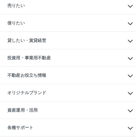
新築・分譲マンションの購入
売りたい
中古マンションの購入
一戸建ての購入
マンションの売却・査定
新築一戸建ての購入
一戸建ての売却・査定
借りたい
中古一戸建ての購入
土地の売却・査定
土地の購入
スピードAI査定
不動産購入の流れ
物件を借りる
不動産売却について
注目キーワード物件特集
オフィス・店舗の賃貸
貸したい・賃貸経営
不動産査定について
購入ガイド
借りるときの流れ
売却サービス
借りるガイド
不動産売却の流れ
無料賃料査定
多言語対応
不動産買換えの流れ
マンション賃料データ
投資用・事業用不動産
売却ガイド
賃貸管理プラン
English
繁体中文
簡体中文
リロケーションについて
投資用不動産
貸すときの流れ
事業用不動産
不動産お役立ち情報
貸すガイド
マンション投資
投資用マンション
不動産AIアドバイザー Tellus Talk
マンション一棟
マンションライブラリー
オリジナルブランド
アパート経営
人気マンションランキング
アパート投資用物件
暮らしに役立つ不動産メディア

収益物件
当社売主リノベーションマンション
「Lnote」
ビル購入（ビル一棟）
一棟リノベーションマンション

資産運用・活用
不動産相場・不動産価格情報
投資用不動産の売却査定
L`GENTE（ルジェンテ）
不動産売却FAQ
事業用不動産の売却査定
区分リノベーションマンション

不動産コラム・ニュース
等価交換事業
海外不動産
Lideas（リディアス）
不動産用語集
不動産M&A
各種サポート
投資用一棟レジデンスWELL

不動産なんでもネット相談室
アセットマネジメント・出資
SQUARE（ウェルスクエア）
住まいの税金