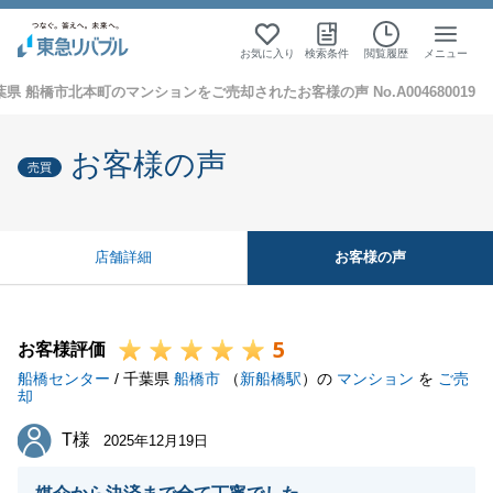
お気に入り
検索条件
閲覧履歴
メニュー
葉県 船橋市北本町のマンションをご売却されたお客様の声 No.A004680019
お客様の声
売買
お客様の声
店舗詳細
5
お客様評価
船橋センター
/ 千葉県
船橋市
（
新船橋駅
）の
マンション
を
ご売
却
T様
T様
2025年12月19日