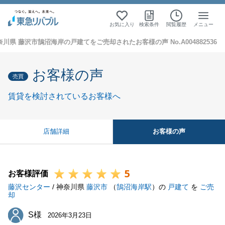
お気に入り
検索条件
閲覧履歴
メニュー
奈川県 藤沢市鵠沼海岸の戸建てをご売却されたお客様の声 No.A004882536
お客様の声
売買
賃貸を検討されているお客様へ
お客様の声
店舗詳細
5
お客様評価
藤沢センター
/ 神奈川県
藤沢市
（
鵠沼海岸駅
）の
戸建て
を
ご売
却
S様
S様
2026年3月23日