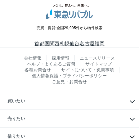
売買・賃貸 全国29,995件から物件検索
首都圏
関西
札幌
仙台
名古屋
福岡
会社情報
採用情報
ニュースリリース
ヘルプ・よくあるご質問
サイトマップ
各種お問合せ
サイトについて・免責事項
個人情報保護・プライバシーポリシー
ご意見・お問合せ
買いたい
マンションの購入
新築・分譲マンションの購入
売りたい
中古マンションの購入
一戸建ての購入
マンションの売却・査定
新築一戸建ての購入
一戸建ての売却・査定
借りたい
中古一戸建ての購入