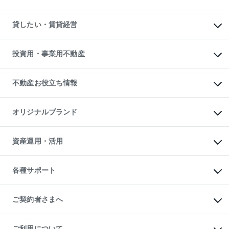
土地の売却・査定
土地の購入
スピードAI査定
不動産購入の流れ
物件を借りる
不動産売却について
注目キーワード物件特集
オフィス・店舗の賃貸
貸したい・賃貸経営
不動産査定について
購入ガイド
借りるときの流れ
売却サービス
借りるガイド
不動産売却の流れ
無料賃料査定
多言語対応
不動産買換えの流れ
マンション賃料データ
投資用・事業用不動産
売却ガイド
賃貸管理プラン
English
繁体中文
簡体中文
リロケーションについて
投資用不動産
貸すときの流れ
事業用不動産
不動産お役立ち情報
貸すガイド
マンション投資
投資用マンション
不動産AIアドバイザー Tellus Talk
マンション一棟
マンションライブラリー
オリジナルブランド
アパート経営
人気マンションランキング
アパート投資用物件
暮らしに役立つ不動産メディア

収益物件
当社売主リノベーションマンション
「Lnote」
ビル購入（ビル一棟）
一棟リノベーションマンション

資産運用・活用
不動産相場・不動産価格情報
投資用不動産の売却査定
L`GENTE（ルジェンテ）
不動産売却FAQ
事業用不動産の売却査定
区分リノベーションマンション

不動産コラム・ニュース
等価交換事業
海外不動産
Lideas（リディアス）
不動産用語集
不動産M&A
各種サポート
投資用一棟レジデンスWELL

不動産なんでもネット相談室
アセットマネジメント・出資
SQUARE（ウェルスクエア）
住まいの税金
不動産小口投資

シニア向けサポート
物件一括検索（購入＆賃貸）
LEGACIA（レガシア）
相続サポート
ご契約者さまへ
リフォームサポート
ご契約者さまサポートメニュー
ご紹介・再契約特典
ご利用について