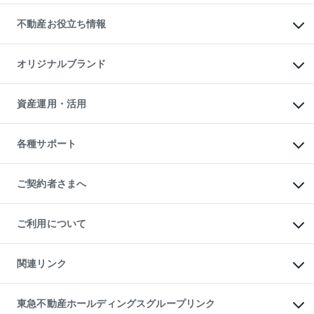
リロケーションについて
投資用不動産
貸すときの流れ
事業用不動産
不動産お役立ち情報
貸すガイド
マンション投資
投資用マンション
不動産AIアドバイザー Tellus Talk
マンション一棟
マンションライブラリー
オリジナルブランド
アパート経営
人気マンションランキング
アパート投資用物件
暮らしに役立つ不動産メディア

収益物件
当社売主リノベーションマンション
「Lnote」
ビル購入（ビル一棟）
一棟リノベーションマンション

資産運用・活用
不動産相場・不動産価格情報
投資用不動産の売却査定
L`GENTE（ルジェンテ）
不動産売却FAQ
事業用不動産の売却査定
区分リノベーションマンション

不動産コラム・ニュース
等価交換事業
海外不動産
Lideas（リディアス）
不動産用語集
不動産M&A
各種サポート
投資用一棟レジデンスWELL

不動産なんでもネット相談室
アセットマネジメント・出資
SQUARE（ウェルスクエア）
住まいの税金
不動産小口投資

シニア向けサポート
物件一括検索（購入＆賃貸）
LEGACIA（レガシア）
相続サポート
ご契約者さまへ
リフォームサポート
ご契約者さまサポートメニュー
ご紹介・再契約特典
ご利用について
入居者様専用-各種ご案内（賃貸）
東急こすもす会「こすもすWeb」
本人確認に関するお客様へのお願い
金融商品取引について
関連リンク
東急リバブル ソーシャルメディアポリシー
ご意見・お問い合わせ（金融商品取引専用の相談・お問い合わせ窓口）
すまいValue
保険募集におけるプライバシー・ポリシー
これからご結婚される方に東急百貨店のブライダルクラブ
東急不動産ホールディングスグループリンク
ダイレクトメール（郵送物）・Eメールなどの送付停止について
人材サービスのご用命は 東急リバブルスタッフ株式会社まで