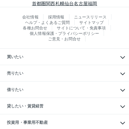
首都圏
関西
札幌
仙台
名古屋
福岡
会社情報
採用情報
ニュースリリース
ヘルプ・よくあるご質問
サイトマップ
各種お問合せ
サイトについて・免責事項
個人情報保護・プライバシーポリシー
ご意見・お問合せ
買いたい
マンションの購入
新築・分譲マンションの購入
売りたい
中古マンションの購入
一戸建ての購入
マンションの売却・査定
新築一戸建ての購入
一戸建ての売却・査定
借りたい
中古一戸建ての購入
土地の売却・査定
土地の購入
スピードAI査定
不動産購入の流れ
物件を借りる
不動産売却について
注目キーワード物件特集
オフィス・店舗の賃貸
貸したい・賃貸経営
不動産査定について
購入ガイド
借りるときの流れ
売却サービス
借りるガイド
不動産売却の流れ
無料賃料査定
多言語対応
不動産買換えの流れ
マンション賃料データ
投資用・事業用不動産
売却ガイド
賃貸管理プラン
English
繁体中文
簡体中文