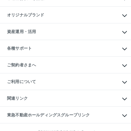
マンション投資
投資用マンション
不動産AIアドバイザー Tellus Talk
マンション一棟
マンションライブラリー
オリジナルブランド
アパート経営
人気マンションランキング
アパート投資用物件
暮らしに役立つ不動産メディア

収益物件
当社売主リノベーションマンション
「Lnote」
ビル購入（ビル一棟）
一棟リノベーションマンション

資産運用・活用
不動産相場・不動産価格情報
投資用不動産の売却査定
L`GENTE（ルジェンテ）
不動産売却FAQ
事業用不動産の売却査定
区分リノベーションマンション

不動産コラム・ニュース
等価交換事業
海外不動産
Lideas（リディアス）
不動産用語集
不動産M&A
各種サポート
投資用一棟レジデンスWELL

不動産なんでもネット相談室
アセットマネジメント・出資
SQUARE（ウェルスクエア）
住まいの税金
不動産小口投資

シニア向けサポート
物件一括検索（購入＆賃貸）
LEGACIA（レガシア）
相続サポート
ご契約者さまへ
リフォームサポート
ご契約者さまサポートメニュー
ご紹介・再契約特典
ご利用について
入居者様専用-各種ご案内（賃貸）
東急こすもす会「こすもすWeb」
本人確認に関するお客様へのお願い
金融商品取引について
関連リンク
東急リバブル ソーシャルメディアポリシー
ご意見・お問い合わせ（金融商品取引専用の相談・お問い合わせ窓口）
すまいValue
保険募集におけるプライバシー・ポリシー
これからご結婚される方に東急百貨店のブライダルクラブ
東急不動産ホールディングスグループリンク
ダイレクトメール（郵送物）・Eメールなどの送付停止について
人材サービスのご用命は 東急リバブルスタッフ株式会社まで
宅地建物取引業者の皆様へ
東北の逸品を贈ります 東北すぐれものセレクション
東急不動産
民泊の開業・運営のご相談は「ReINN株式会社」まで
東急コミュニティー