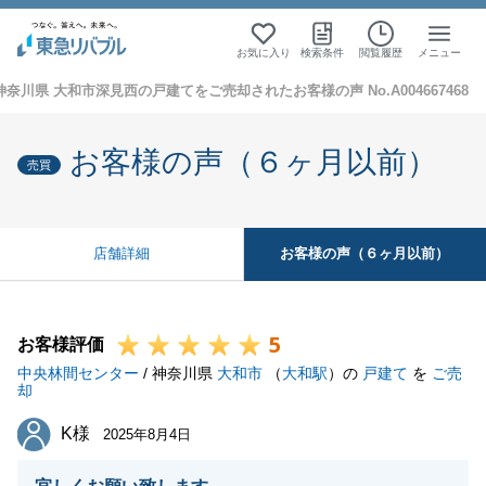
お気に入り
検索条件
閲覧履歴
メニュー
神奈川県 大和市深見西の戸建てをご売却されたお客様の声 No.A004667468
お客様の声（６ヶ月以前）
売買
お客様の声（６ヶ月以前）
店舗詳細
5
お客様評価
中央林間センター
/ 神奈川県
大和市
（
大和駅
）の
戸建て
を
ご売
却
K様
K様
2025年8月4日