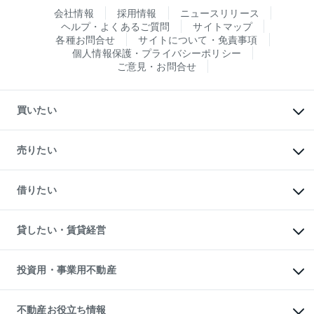
会社情報
採用情報
ニュースリリース
ヘルプ・よくあるご質問
サイトマップ
各種お問合せ
サイトについて・免責事項
個人情報保護・プライバシーポリシー
ご意見・お問合せ
買いたい
マンションの購入
新築・分譲マンションの購入
売りたい
中古マンションの購入
一戸建ての購入
マンションの売却・査定
新築一戸建ての購入
一戸建ての売却・査定
借りたい
中古一戸建ての購入
土地の売却・査定
土地の購入
スピードAI査定
不動産購入の流れ
物件を借りる
不動産売却について
注目キーワード物件特集
オフィス・店舗の賃貸
貸したい・賃貸経営
不動産査定について
購入ガイド
借りるときの流れ
売却サービス
借りるガイド
不動産売却の流れ
無料賃料査定
多言語対応
不動産買換えの流れ
マンション賃料データ
投資用・事業用不動産
売却ガイド
賃貸管理プラン
English
繁体中文
簡体中文
リロケーションについて
投資用不動産
貸すときの流れ
事業用不動産
不動産お役立ち情報
貸すガイド