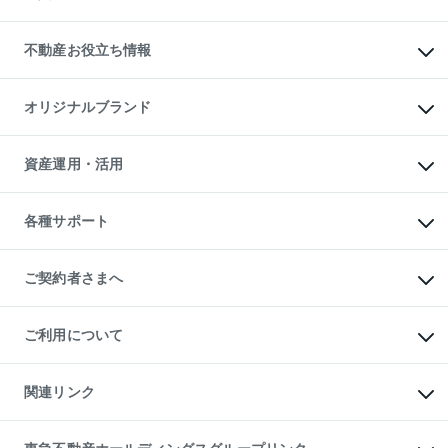
売却ガイド
賃貸管理プラン
English
繁体中文
簡体中文
リロケーションについて
投資用不動産
貸すときの流れ
事業用不動産
不動産お役立ち情報
貸すガイド
マンション投資
投資用マンション
不動産AIアドバイザー Tellus Talk
マンション一棟
マンションライブラリー
オリジナルブランド
アパート経営
人気マンションランキング
アパート投資用物件
暮らしに役立つ不動産メディア

収益物件
当社売主リノベーションマンション
「Lnote」
ビル購入（ビル一棟）
一棟リノベーションマンション

資産運用・活用
不動産相場・不動産価格情報
投資用不動産の売却査定
L`GENTE（ルジェンテ）
不動産売却FAQ
事業用不動産の売却査定
区分リノベーションマンション

不動産コラム・ニュース
等価交換事業
海外不動産
Lideas（リディアス）
不動産用語集
不動産M&A
各種サポート
投資用一棟レジデンスWELL

不動産なんでもネット相談室
アセットマネジメント・出資
SQUARE（ウェルスクエア）
住まいの税金
不動産小口投資

シニア向けサポート
物件一括検索（購入＆賃貸）
LEGACIA（レガシア）
相続サポート
ご契約者さまへ
リフォームサポート
ご契約者さまサポートメニュー
ご紹介・再契約特典
ご利用について
入居者様専用-各種ご案内（賃貸）
東急こすもす会「こすもすWeb」
本人確認に関するお客様へのお願い
金融商品取引について
関連リンク
東急リバブル ソーシャルメディアポリシー
ご意見・お問い合わせ（金融商品取引専用の相談・お問い合わせ窓口）
すまいValue
保険募集におけるプライバシー・ポリシー
これからご結婚される方に東急百貨店のブライダルクラブ