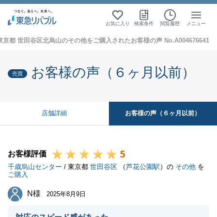
お気に入り
検索条件
閲覧履歴
メニュー
東京都 世田谷区北烏山のその他をご購入されたお客様の声 No.A004676641
お客様の声（６ヶ月以前）
売買
お客様の声（６ヶ月以前）
店舗詳細
5
お客様評価
千歳烏山センター
/ 東京都
世田谷区
（
芦花公園駅
）の
その他
を
ご購入
N様
N様
2025年8月9日