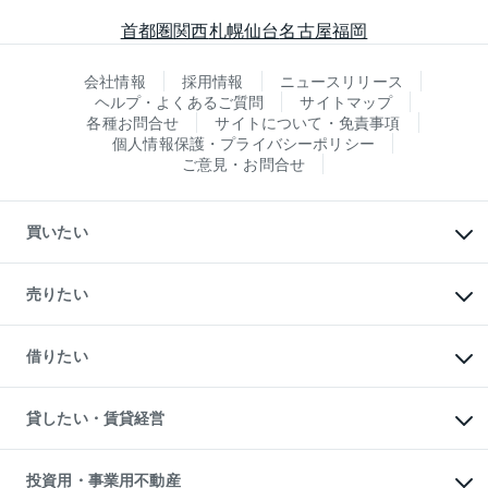
首都圏
関西
札幌
仙台
名古屋
福岡
会社情報
採用情報
ニュースリリース
ヘルプ・よくあるご質問
サイトマップ
各種お問合せ
サイトについて・免責事項
個人情報保護・プライバシーポリシー
ご意見・お問合せ
買いたい
マンションの購入
新築・分譲マンションの購入
売りたい
中古マンションの購入
一戸建ての購入
マンションの売却・査定
新築一戸建ての購入
一戸建ての売却・査定
借りたい
中古一戸建ての購入
土地の売却・査定
土地の購入
スピードAI査定
不動産購入の流れ
物件を借りる
不動産売却について
注目キーワード物件特集
オフィス・店舗の賃貸
貸したい・賃貸経営
不動産査定について
購入ガイド
借りるときの流れ
売却サービス
借りるガイド
不動産売却の流れ
無料賃料査定
多言語対応
不動産買換えの流れ
マンション賃料データ
投資用・事業用不動産