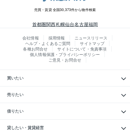
売買・賃貸 全国30,373件から物件検索
首都圏
関西
札幌
仙台
名古屋
福岡
会社情報
採用情報
ニュースリリース
ヘルプ・よくあるご質問
サイトマップ
各種お問合せ
サイトについて・免責事項
個人情報保護・プライバシーポリシー
ご意見・お問合せ
買いたい
マンションの購入
新築・分譲マンションの購入
売りたい
中古マンションの購入
一戸建ての購入
マンションの売却・査定
新築一戸建ての購入
一戸建ての売却・査定
借りたい
中古一戸建ての購入
土地の売却・査定
土地の購入
スピードAI査定
不動産購入の流れ
物件を借りる
不動産売却について
注目キーワード物件特集
オフィス・店舗の賃貸
貸したい・賃貸経営
不動産査定について