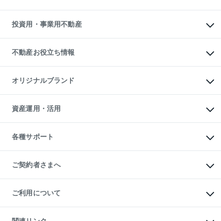
購入ガイド
借りるときの流れ
売却サービス
借りるガイド
不動産売却の流れ
無料賃料査定
多言語対応
不動産買換えの流れ
マンション賃料データ
投資用・事業用不動産
売却ガイド
賃貸管理プラン
English
繁体中文
簡体中文
リロケーションについて
投資用不動産
貸すときの流れ
事業用不動産
不動産お役立ち情報
貸すガイド
マンション投資
投資用マンション
不動産AIアドバイザー Tellus Talk
マンション一棟
マンションライブラリー
オリジナルブランド
アパート経営
人気マンションランキング
アパート投資用物件
暮らしに役立つ不動産メディア

収益物件
当社売主リノベーションマンション
「Lnote」
ビル購入（ビル一棟）
一棟リノベーションマンション

資産運用・活用
不動産相場・不動産価格情報
投資用不動産の売却査定
L`GENTE（ルジェンテ）
不動産売却FAQ
事業用不動産の売却査定
区分リノベーションマンション

不動産コラム・ニュース
等価交換事業
海外不動産
Lideas（リディアス）
不動産用語集
不動産M&A
各種サポート
投資用一棟レジデンスWELL

不動産なんでもネット相談室
アセットマネジメント・出資
SQUARE（ウェルスクエア）
住まいの税金
不動産小口投資

シニア向けサポート
物件一括検索（購入＆賃貸）
LEGACIA（レガシア）
相続サポート
ご契約者さまへ
リフォームサポート
ご契約者さまサポートメニュー
ご紹介・再契約特典
ご利用について
入居者様専用-各種ご案内（賃貸）
東急こすもす会「こすもすWeb」
本人確認に関するお客様へのお願い
金融商品取引について