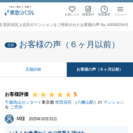
お気に入り
検索条件
閲覧履歴
メニュー
 世田谷区上北沢のマンションをご売却されたお客様の声 No.A004625641
お客様の声（６ヶ月以前）
売買
お客様の声（６ヶ月以前）
店舗詳細
5
お客様評価
千歳烏山センター
/ 東京都
世田谷区
（
八幡山駅
）の
マンション
を
ご売却
M様
M様
2025年10月31日