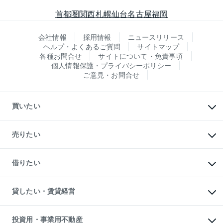
首都圏
関西
札幌
仙台
名古屋
福岡
会社情報
採用情報
ニュースリリース
ヘルプ・よくあるご質問
サイトマップ
各種お問合せ
サイトについて・免責事項
個人情報保護・プライバシーポリシー
ご意見・お問合せ
買いたい
マンションの購入
新築・分譲マンションの購入
売りたい
中古マンションの購入
一戸建ての購入
マンションの売却・査定
新築一戸建ての購入
一戸建ての売却・査定
借りたい
中古一戸建ての購入
土地の売却・査定
土地の購入
スピードAI査定
不動産購入の流れ
物件を借りる
不動産売却について
注目キーワード物件特集
オフィス・店舗の賃貸
貸したい・賃貸経営
不動産査定について
購入ガイド
借りるときの流れ
売却サービス
借りるガイド
不動産売却の流れ
無料賃料査定
多言語対応
不動産買換えの流れ
マンション賃料データ
投資用・事業用不動産