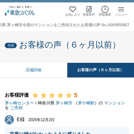
お気に入り
検索条件
閲覧履歴
メニュー
県 茅ヶ崎市今宿のマンションをご売却されたお客様の声 No.A004859867
お客様の声（６ヶ月以前）
売買
お客様の声（６ヶ月以前）
店舗詳細
5
お客様評価
茅ヶ崎センター
/ 神奈川県
茅ヶ崎市
（
茅ケ崎駅
）の
マンション
を
ご売却
E様
E様
2025年12月2日