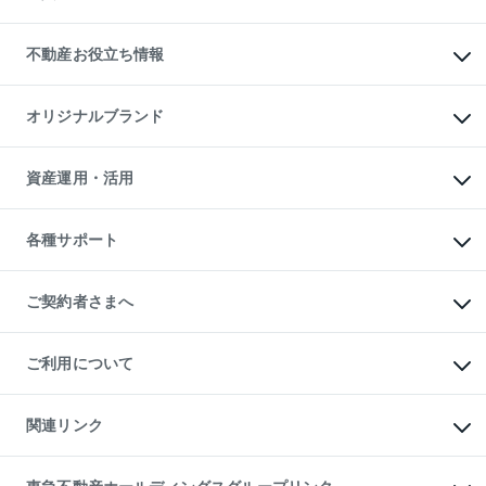
売却ガイド
賃貸管理プラン
English
繁体中文
簡体中文
リロケーションについて
投資用不動産
貸すときの流れ
事業用不動産
不動産お役立ち情報
貸すガイド
マンション投資
投資用マンション
不動産AIアドバイザー Tellus Talk
マンション一棟
マンションライブラリー
オリジナルブランド
アパート経営
人気マンションランキング
アパート投資用物件
暮らしに役立つ不動産メディア

収益物件
当社売主リノベーションマンション
「Lnote」
ビル購入（ビル一棟）
一棟リノベーションマンション

資産運用・活用
不動産相場・不動産価格情報
投資用不動産の売却査定
L`GENTE（ルジェンテ）
不動産売却FAQ
事業用不動産の売却査定
区分リノベーションマンション

不動産コラム・ニュース
等価交換事業
海外不動産
Lideas（リディアス）
不動産用語集
不動産M&A
各種サポート
投資用一棟レジデンスWELL

不動産なんでもネット相談室
アセットマネジメント・出資
SQUARE（ウェルスクエア）
住まいの税金
不動産小口投資

シニア向けサポート
物件一括検索（購入＆賃貸）
LEGACIA（レガシア）
相続サポート
ご契約者さまへ
リフォームサポート
ご契約者さまサポートメニュー
ご紹介・再契約特典
ご利用について
入居者様専用-各種ご案内（賃貸）
東急こすもす会「こすもすWeb」
本人確認に関するお客様へのお願い
金融商品取引について
関連リンク
東急リバブル ソーシャルメディアポリシー
ご意見・お問い合わせ（金融商品取引専用の相談・お問い合わせ窓口）
すまいValue
保険募集におけるプライバシー・ポリシー
これからご結婚される方に東急百貨店のブライダルクラブ