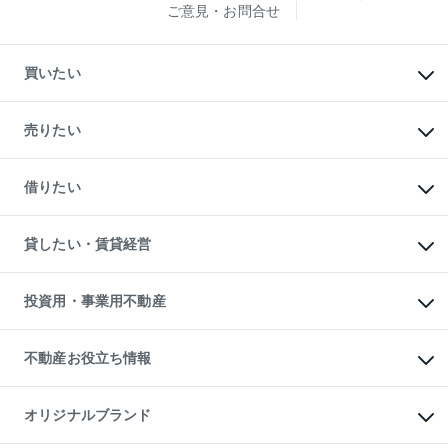
ご意見・お問合せ
買いたい
マンションの購入
新築・分譲マンションの購入
売りたい
中古マンションの購入
一戸建ての購入
マンションの売却・査定
新築一戸建ての購入
一戸建ての売却・査定
借りたい
中古一戸建ての購入
土地の売却・査定
土地の購入
スピードAI査定
不動産購入の流れ
物件を借りる
不動産売却について
注目キーワード物件特集
オフィス・店舗の賃貸
貸したい・賃貸経営
不動産査定について
購入ガイド
借りるときの流れ
売却サービス
借りるガイド
不動産売却の流れ
無料賃料査定
多言語対応
不動産買換えの流れ
マンション賃料データ
投資用・事業用不動産
売却ガイド
賃貸管理プラン
English
繁体中文
簡体中文
リロケーションについて
投資用不動産
貸すときの流れ
事業用不動産
不動産お役立ち情報
貸すガイド
マンション投資
投資用マンション
不動産AIアドバイザー Tellus Talk
マンション一棟
マンションライブラリー
オリジナルブランド
アパート経営
人気マンションランキング
アパート投資用物件
暮らしに役立つ不動産メディア
