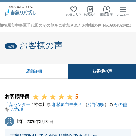
お気に入り
検索条件
閲覧履歴
メニュー
相模原市中央区千代田のその他をご売却されたお客様の声 No.A004920423
お客様の声
売買
お客様の声
店舗詳細
5
お客様評価
千葉センター
/ 神奈川県
相模原市中央区
（
淵野辺駅
）の
その他
を
ご売却
I様
I様
2026年3月23日