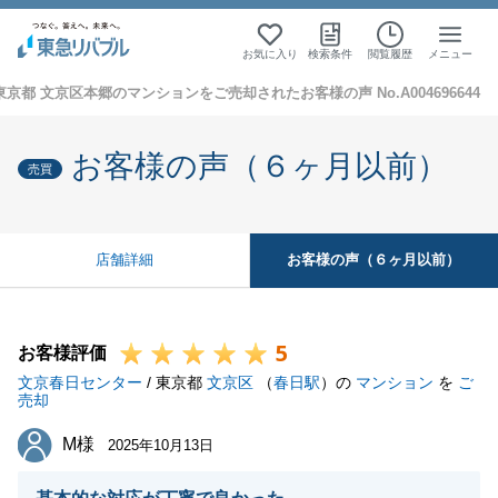
お気に入り
検索条件
閲覧履歴
メニュー
東京都 文京区本郷のマンションをご売却されたお客様の声 No.A004696644
お客様の声（６ヶ月以前）
売買
お客様の声（６ヶ月以前）
店舗詳細
5
お客様評価
文京春日センター
/ 東京都
文京区
（
春日駅
）の
マンション
を
ご
売却
M様
M様
2025年10月13日