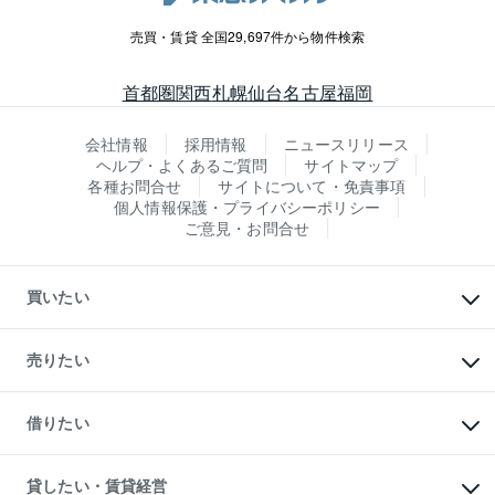
売買・賃貸 全国29,697件から物件検索
首都圏
関西
札幌
仙台
名古屋
福岡
会社情報
採用情報
ニュースリリース
ヘルプ・よくあるご質問
サイトマップ
各種お問合せ
サイトについて・免責事項
個人情報保護・プライバシーポリシー
ご意見・お問合せ
買いたい
マンションの購入
新築・分譲マンションの購入
売りたい
中古マンションの購入
一戸建ての購入
マンションの売却・査定
新築一戸建ての購入
一戸建ての売却・査定
借りたい
中古一戸建ての購入
土地の売却・査定
土地の購入
スピードAI査定
不動産購入の流れ
物件を借りる
不動産売却について
注目キーワード物件特集
オフィス・店舗の賃貸
貸したい・賃貸経営
不動産査定について