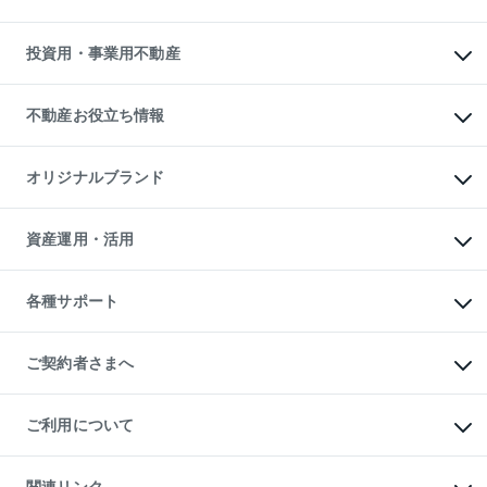
購入ガイド
借りるときの流れ
売却サービス
借りるガイド
不動産売却の流れ
無料賃料査定
多言語対応
不動産買換えの流れ
マンション賃料データ
投資用・事業用不動産
売却ガイド
賃貸管理プラン
English
繁体中文
簡体中文
リロケーションについて
投資用不動産
貸すときの流れ
事業用不動産
不動産お役立ち情報
貸すガイド
マンション投資
投資用マンション
不動産AIアドバイザー Tellus Talk
マンション一棟
マンションライブラリー
オリジナルブランド
アパート経営
人気マンションランキング
アパート投資用物件
暮らしに役立つ不動産メディア

収益物件
当社売主リノベーションマンション
「Lnote」
ビル購入（ビル一棟）
一棟リノベーションマンション

資産運用・活用
不動産相場・不動産価格情報
投資用不動産の売却査定
L`GENTE（ルジェンテ）
不動産売却FAQ
事業用不動産の売却査定
区分リノベーションマンション

不動産コラム・ニュース
等価交換事業
海外不動産
Lideas（リディアス）
不動産用語集
不動産M&A
各種サポート
投資用一棟レジデンスWELL

不動産なんでもネット相談室
アセットマネジメント・出資
SQUARE（ウェルスクエア）
住まいの税金
不動産小口投資

シニア向けサポート
物件一括検索（購入＆賃貸）
LEGACIA（レガシア）
相続サポート
ご契約者さまへ
リフォームサポート
ご契約者さまサポートメニュー
ご紹介・再契約特典
ご利用について
入居者様専用-各種ご案内（賃貸）
東急こすもす会「こすもすWeb」
本人確認に関するお客様へのお願い
金融商品取引について