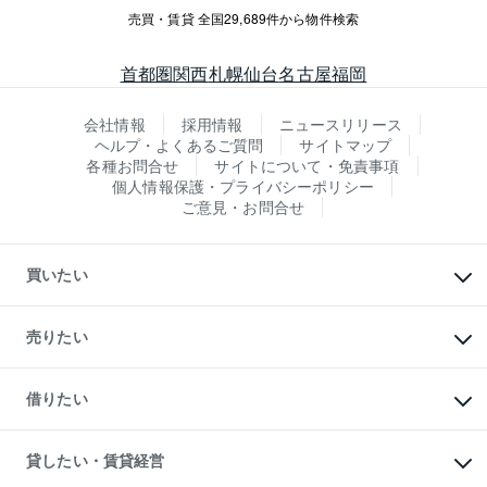
売買・賃貸 全国29,689件から物件検索
首都圏
関西
札幌
仙台
名古屋
福岡
会社情報
採用情報
ニュースリリース
ヘルプ・よくあるご質問
サイトマップ
各種お問合せ
サイトについて・免責事項
個人情報保護・プライバシーポリシー
ご意見・お問合せ
買いたい
マンションの購入
新築・分譲マンションの購入
売りたい
中古マンションの購入
一戸建ての購入
マンションの売却・査定
新築一戸建ての購入
一戸建ての売却・査定
借りたい
中古一戸建ての購入
土地の売却・査定
土地の購入
スピードAI査定
不動産購入の流れ
物件を借りる
不動産売却について
注目キーワード物件特集
オフィス・店舗の賃貸
貸したい・賃貸経営
不動産査定について
購入ガイド
借りるときの流れ
売却サービス