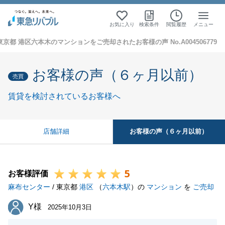
お気に入り
検索条件
閲覧履歴
メニュー
東京都 港区六本木のマンションをご売却されたお客様の声 No.A004506779
お客様の声（６ヶ月以前）
売買
賃貸を検討されているお客様へ
お客様の声（６ヶ月以前）
店舗詳細
5
お客様評価
麻布センター
/ 東京都
港区
（
六本木駅
）の
マンション
を
ご売却
Y様
Y様
2025年10月3日