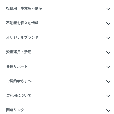
借りるガイド
不動産売却の流れ
無料賃料査定
多言語対応
不動産買換えの流れ
マンション賃料データ
投資用・事業用不動産
売却ガイド
賃貸管理プラン
English
繁体中文
簡体中文
リロケーションについて
投資用不動産
貸すときの流れ
事業用不動産
不動産お役立ち情報
貸すガイド
マンション投資
投資用マンション
不動産AIアドバイザー Tellus Talk
マンション一棟
マンションライブラリー
オリジナルブランド
アパート経営
人気マンションランキング
アパート投資用物件
暮らしに役立つ不動産メディア

収益物件
当社売主リノベーションマンション
「Lnote」
ビル購入（ビル一棟）
一棟リノベーションマンション

資産運用・活用
不動産相場・不動産価格情報
投資用不動産の売却査定
L`GENTE（ルジェンテ）
不動産売却FAQ
事業用不動産の売却査定
区分リノベーションマンション

不動産コラム・ニュース
等価交換事業
海外不動産
Lideas（リディアス）
不動産用語集
不動産M&A
各種サポート
投資用一棟レジデンスWELL

不動産なんでもネット相談室
アセットマネジメント・出資
SQUARE（ウェルスクエア）
住まいの税金
不動産小口投資

シニア向けサポート
物件一括検索（購入＆賃貸）
LEGACIA（レガシア）
相続サポート
ご契約者さまへ
リフォームサポート
ご契約者さまサポートメニュー
ご紹介・再契約特典
ご利用について
入居者様専用-各種ご案内（賃貸）
東急こすもす会「こすもすWeb」
本人確認に関するお客様へのお願い
金融商品取引について
関連リンク
東急リバブル ソーシャルメディアポリシー