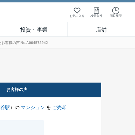
お気に入り
検索条件
閲覧履歴
投資・事業
店舗
の声 No.A004572942
お客様の声
ツ谷駅
）の
マンション
を
ご売却