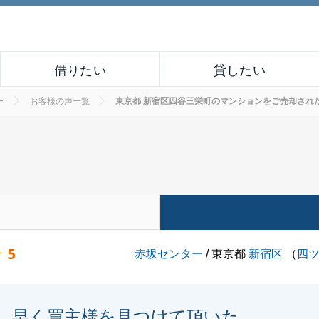
借りたい
貸したい
ー
お客様の声一覧
東京都 新宿区四谷三栄町のマンションをご売却されたお客様
5
赤坂センター
/ 東京都
新宿区
（
四
早く買主様を見つけて頂いた