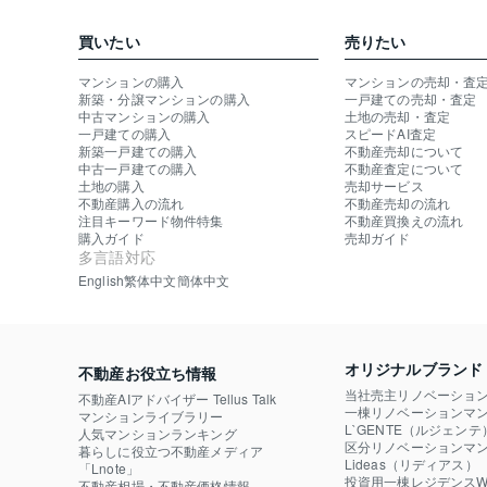
買いたい
売りたい
マンションの購入
マンションの売却・査
新築・分譲マンションの購入
一戸建ての売却・査定
中古マンションの購入
土地の売却・査定
一戸建ての購入
スピードAI査定
新築一戸建ての購入
不動産売却について
中古一戸建ての購入
不動産査定について
土地の購入
売却サービス
不動産購入の流れ
不動産売却の流れ
注目キーワード物件特集
不動産買換えの流れ
購入ガイド
売却ガイド
多言語対応
English
繁体中文
簡体中文
オリジナルブランド
不動産お役立ち情報
当社売主リノベーショ
不動産AIアドバイザー Tellus Talk
一棟リノベーションマン
マンションライブラリー
L`GENTE（ルジェンテ
人気マンションランキング
区分リノベーションマン
暮らしに役立つ不動産メディア

Lideas（リディアス）
「Lnote」
投資用一棟レジデンスWE
不動産相場・不動産価格情報