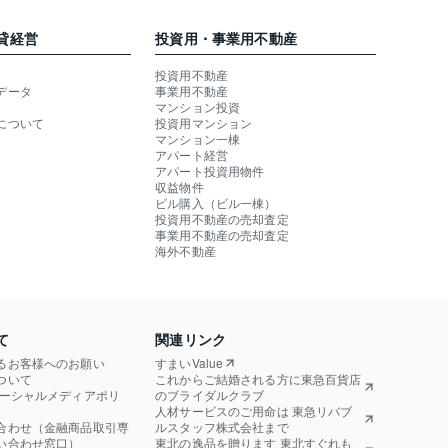
貸経営
投資用・事業用不動産
投資用不動産
データ
事業用不動産
マンション投資
について
投資用マンション
マンション一棟
アパート経営
アパート投資用物件
収益物件
ビル購入（ビル一棟）
投資用不動産の売却査定
事業用不動産の売却査定
海外不動産
て
関連リンク
るお客様へのお願い
すまいValue
ついて
これからご結婚される方に東急百貨店
ソーシャルメディアポリ
のブライダルクラブ
人材サービスのご用命は 東急リバブ
合わせ（金融商品取引専
ルスタッフ株式会社まで
い合わせ窓口）
東北の逸品を贈ります 東北すぐれも