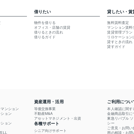
借りたい
貸したい・賃
定
物件を借りる
無料賃料査定
オフィス・店舗の賃貸
マンション賃料
借りるときの流れ
賃貸管理プラン
借りるガイド
リロケーション
貸すときの流れ
貸すガイド
資産運用・活用
ご利用につい
ンマンション
等価交換事業
本人確認に関す
ション

不動産M&A
金融商品取引に
）
アセットマネジメント・出資
東急リバブル 
ション

各種サポート
シー
ご意見・お問い
シニア向けサポート
LL

用の相談・お問