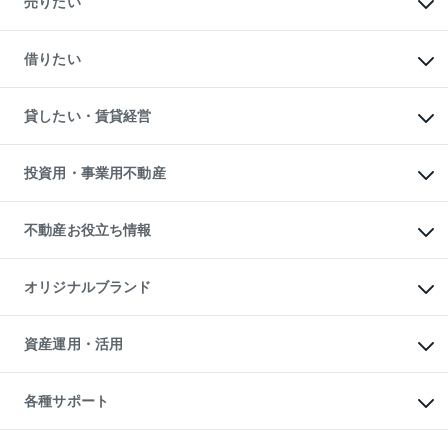
売りたい
中古マンションの購入
一戸建ての購入
マンションの売却・査定
新築一戸建ての購入
一戸建ての売却・査定
借りたい
中古一戸建ての購入
土地の売却・査定
土地の購入
スピードAI査定
不動産購入の流れ
物件を借りる
不動産売却について
注目キーワード物件特集
オフィス・店舗の賃貸
貸したい・賃貸経営
不動産査定について
購入ガイド
借りるときの流れ
売却サービス
借りるガイド
不動産売却の流れ
無料賃料査定
多言語対応
不動産買換えの流れ
マンション賃料データ
投資用・事業用不動産
売却ガイド
賃貸管理プラン
English
繁体中文
簡体中文
リロケーションについて
投資用不動産
貸すときの流れ
事業用不動産
不動産お役立ち情報
貸すガイド
マンション投資
投資用マンション
不動産AIアドバイザー Tellus Talk
マンション一棟
マンションライブラリー
オリジナルブランド
アパート経営
人気マンションランキング
アパート投資用物件
暮らしに役立つ不動産メディア

収益物件
当社売主リノベーションマンション
「Lnote」
ビル購入（ビル一棟）
一棟リノベーションマンション

資産運用・活用
不動産相場・不動産価格情報
投資用不動産の売却査定
L`GENTE（ルジェンテ）
不動産売却FAQ
事業用不動産の売却査定
区分リノベーションマンション

不動産コラム・ニュース
等価交換事業
海外不動産
Lideas（リディアス）
不動産用語集
不動産M&A
各種サポート
投資用一棟レジデンスWELL

不動産なんでもネット相談室
アセットマネジメント・出資
SQUARE（ウェルスクエア）
住まいの税金
不動産小口投資

シニア向けサポート
物件一括検索（購入＆賃貸）