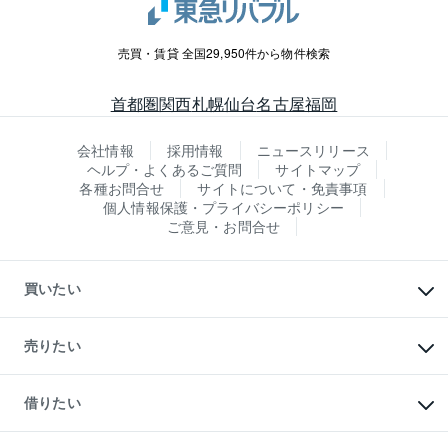
売買・賃貸 全国29,950件から物件検索
首都圏
関西
札幌
仙台
名古屋
福岡
会社情報
採用情報
ニュースリリース
ヘルプ・よくあるご質問
サイトマップ
各種お問合せ
サイトについて・免責事項
個人情報保護・プライバシーポリシー
ご意見・お問合せ
買いたい
マンションの購入
新築・分譲マンションの購入
売りたい
中古マンションの購入
一戸建ての購入
マンションの売却・査定
新築一戸建ての購入
一戸建ての売却・査定
借りたい
中古一戸建ての購入
土地の売却・査定
土地の購入
スピードAI査定
不動産購入の流れ
物件を借りる
不動産売却について