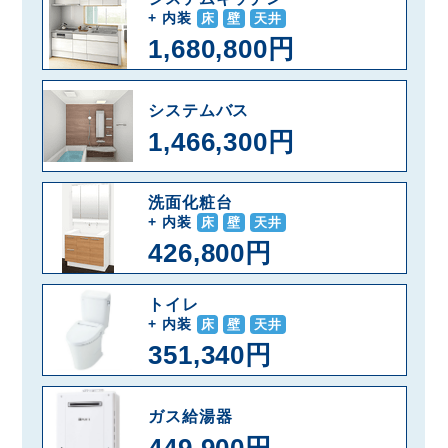
+ 内装
床
壁
天井
1,680,800円
システムバス
1,466,300円
洗面化粧台
+ 内装
床
壁
天井
426,800円
トイレ
+ 内装
床
壁
天井
351,340円
ガス給湯器