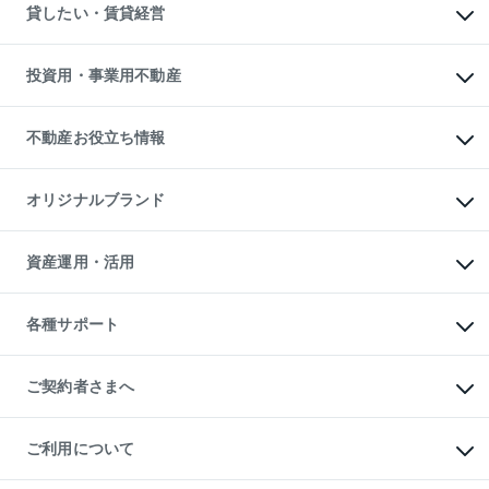
注目キーワード物件特集
オフィス・店舗の賃貸
貸したい・賃貸経営
不動産査定について
購入ガイド
借りるときの流れ
売却サービス
借りるガイド
不動産売却の流れ
無料賃料査定
多言語対応
不動産買換えの流れ
マンション賃料データ
投資用・事業用不動産
売却ガイド
賃貸管理プラン
English
繁体中文
簡体中文
リロケーションについて
投資用不動産
貸すときの流れ
事業用不動産
不動産お役立ち情報
貸すガイド
マンション投資
投資用マンション
不動産AIアドバイザー Tellus Talk
マンション一棟
マンションライブラリー
オリジナルブランド
アパート経営
人気マンションランキング
アパート投資用物件
暮らしに役立つ不動産メディア

収益物件
当社売主リノベーションマンション
「Lnote」
ビル購入（ビル一棟）
一棟リノベーションマンション

資産運用・活用
不動産相場・不動産価格情報
投資用不動産の売却査定
L`GENTE（ルジェンテ）
不動産売却FAQ
事業用不動産の売却査定
区分リノベーションマンション

不動産コラム・ニュース
等価交換事業
海外不動産
Lideas（リディアス）
不動産用語集
不動産M&A
各種サポート
投資用一棟レジデンスWELL

不動産なんでもネット相談室
アセットマネジメント・出資
SQUARE（ウェルスクエア）
住まいの税金
不動産小口投資

シニア向けサポート
物件一括検索（購入＆賃貸）
LEGACIA（レガシア）
相続サポート
ご契約者さまへ
リフォームサポート
ご契約者さまサポートメニュー
ご紹介・再契約特典
ご利用について
入居者様専用-各種ご案内（賃貸）
東急こすもす会「こすもすWeb」
本人確認に関するお客様へのお願い