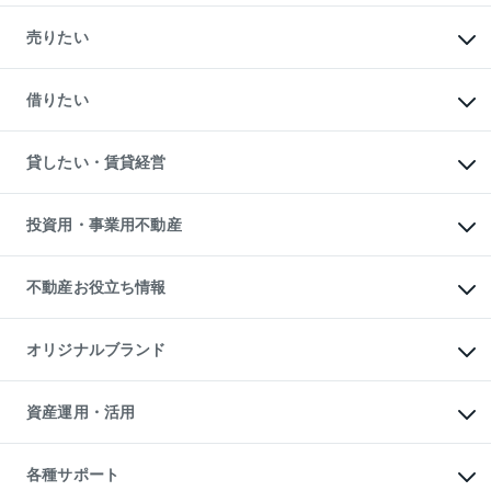
マンションの購入
新築・分譲マンションの購入
売りたい
中古マンションの購入
一戸建ての購入
マンションの売却・査定
新築一戸建ての購入
一戸建ての売却・査定
借りたい
中古一戸建ての購入
土地の売却・査定
土地の購入
スピードAI査定
不動産購入の流れ
物件を借りる
不動産売却について
注目キーワード物件特集
オフィス・店舗の賃貸
貸したい・賃貸経営
不動産査定について
購入ガイド
借りるときの流れ
売却サービス
借りるガイド
不動産売却の流れ
無料賃料査定
多言語対応
不動産買換えの流れ
マンション賃料データ
投資用・事業用不動産
売却ガイド
賃貸管理プラン
English
繁体中文
簡体中文
リロケーションについて
投資用不動産
貸すときの流れ
事業用不動産
不動産お役立ち情報
貸すガイド
マンション投資
投資用マンション
不動産AIアドバイザー Tellus Talk
マンション一棟
マンションライブラリー
オリジナルブランド
アパート経営
人気マンションランキング
アパート投資用物件
暮らしに役立つ不動産メディア

収益物件
当社売主リノベーションマンション
「Lnote」
ビル購入（ビル一棟）
一棟リノベーションマンション

資産運用・活用
不動産相場・不動産価格情報
投資用不動産の売却査定
L`GENTE（ルジェンテ）
不動産売却FAQ
事業用不動産の売却査定
区分リノベーションマンション

不動産コラム・ニュース
等価交換事業
海外不動産
Lideas（リディアス）
不動産用語集
不動産M&A
各種サポート
投資用一棟レジデンスWELL

不動産なんでもネット相談室
アセットマネジメント・出資