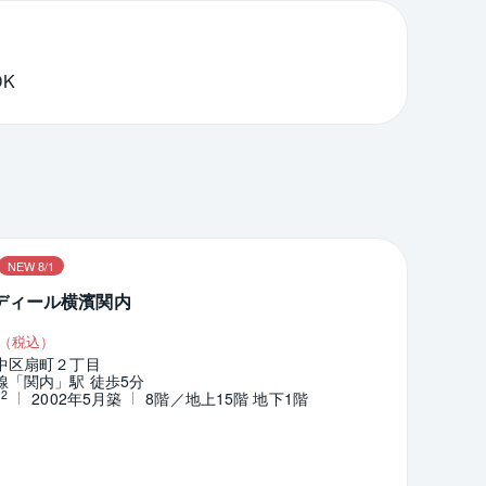
DK
NEW 8/1
ディール横濱関内
（税込）
中区扇町２丁目
線「関内」駅 徒歩5分
2
m
2002年5月築
8階／地上15階 地下1階