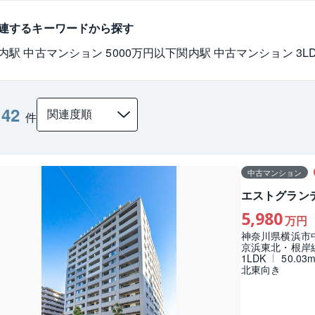
連するキーワードから探す
内駅 中古マンション 5000万円以下
関内駅 中古マンション 3L
42
：
件
中古マンション
エストグラン
5,980
万円
神奈川県横浜市
京浜東北・根岸
1LDK
50.03
北東向き