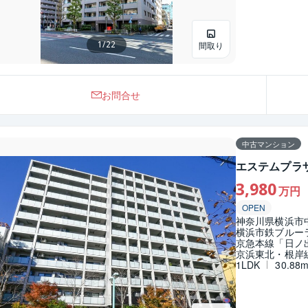
1
/
22
間取り
お問合せ
中古マンション
エステムプラ
3,980
万円
OPEN
神奈川県横浜市
横浜市鉄ブルー
京急本線「日ノ出
京浜東北・根岸線
1LDK
30.88