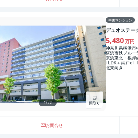
中古マンション
デュオステー
5,480
万円
神奈川県横浜市
横浜市鉄ブルー
京浜東北・根岸
1LDK＋納戸x1
北東向き
1
/
22
間取り
お問合せ