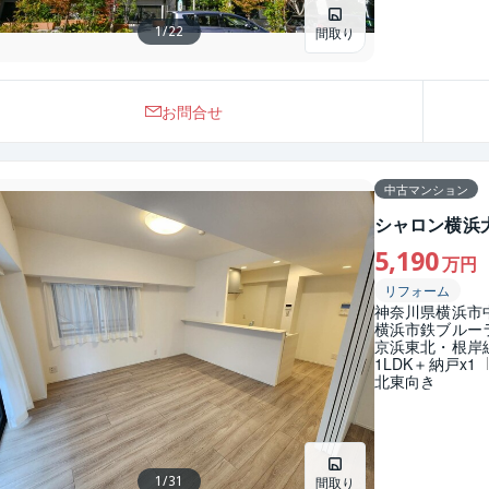
1
/
22
間取り
お問合せ
中古マンション
シャロン横浜
5,190
万円
リフォーム
神奈川県横浜市
横浜市鉄ブルー
京浜東北・根岸
1LDK＋納戸x1
北東向き
1
/
31
間取り