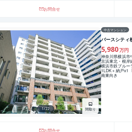
新築一戸建て
新築一戸建て
中古一戸建て
中古一戸建て
お問合せ
お問い合わせ
詳細を見る
中古マンション
バースシティ
5,980
万円
神奈川県横浜市
京浜東北・根岸線
横浜市鉄ブルー
1LDK＋納戸x1
南東向き
1
/
22
間取り
お問合せ