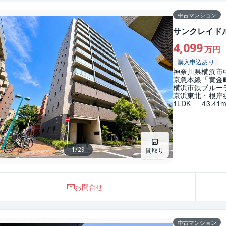
中古マンション
サンクレイド
4,099
万円
購入申込あり
神奈川県横浜市
京急本線「黄金町
横浜市鉄ブルー
京浜東北・根岸線
1LDK
43.41
1
/
29
間取り
お問合せ
中古マンション