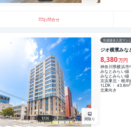
お問合せ
完成後未入居マン
ジオ横濱みな
8,380
万円
神奈川県横浜市
みなとみらい線
みなとみらい線
京浜東北・根岸
2
1LDK
43.8m
北東向き
索
索
索
索
1
/
36
間取り