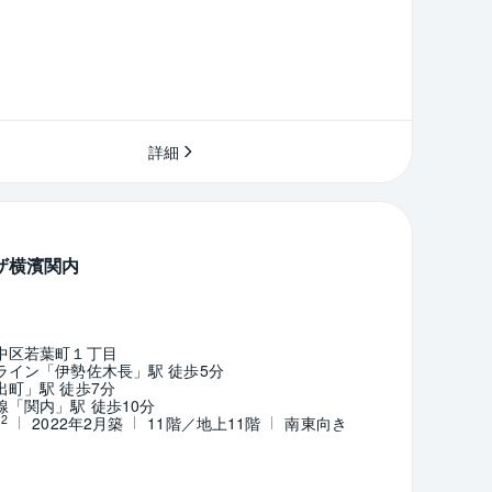
詳細
ザ横濱関内
中区若葉町１丁目
ライン「伊勢佐木長」駅 徒歩5分
町」駅 徒歩7分
「関内」駅 徒歩10分
2
m
2022年2月築
11階／地上11階
南東向き