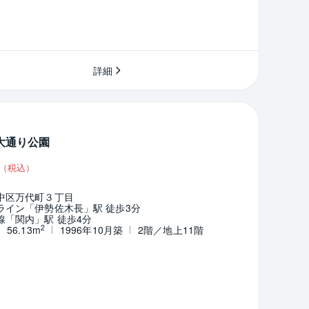
詳細
大通り公園
（税込）
中区万代町３丁目
ライン「伊勢佐木長」駅 徒歩3分
線「関内」駅 徒歩4分
2
56.13m
1996年10月築
2階／地上11階