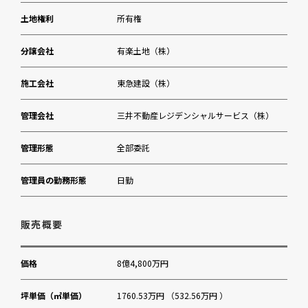
三菱UFJ銀行渋谷支店
土地権利
所有権
松濤美術館
分譲会社
有楽土地（株）
施工会社
東急建設（株）
管理会社
三井不動産レジデンシャルサービス（株）
管理形態
全部委託
管理員の勤務形態
日勤
販売概要
価格
8億4,800万円
坪単価（㎡単価）
1760.53万円 （532.56万円 ）