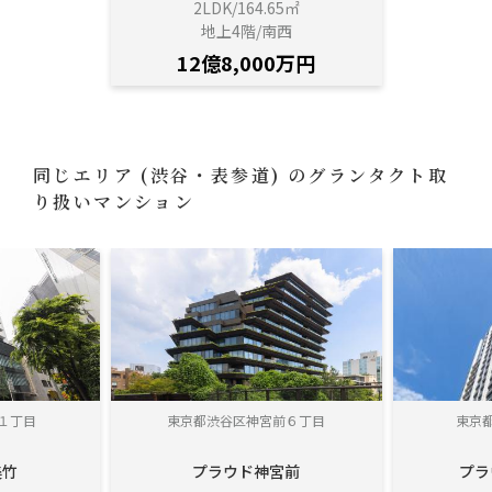
2LDK/164.65㎡
地上4階/南西
12億8,000万円
同じエリア
(渋谷・表参道)
のグランタクト取
り扱いマンション
１丁目
東京都渋谷区神宮前６丁目
東京
美竹
プラウド神宮前
プラ