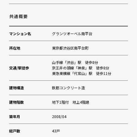
さくら上宮保育園
共通概要
鶯谷さくら幼稚園
マンション名
グランツオーベル南平台
佐藤内科クリニック
所在地
東京都渋谷区南平台町
鉢山公園
山手線「渋谷」駅 徒歩8分
交通/駅徒歩
京王井の頭線「神泉」駅 徒歩8分
東急東横線「代官山」駅 徒歩11分
マルエツ プチ 渋谷神泉店
建物構造
鉄筋コンクリート造
コクミンドラッグ 渋谷マークシティ店
建物階数
地下1階付 地上4階建
渋谷区 区民サービスセンター
築年月
2008/04
エスフォルタ渋谷
総戸数
43戸