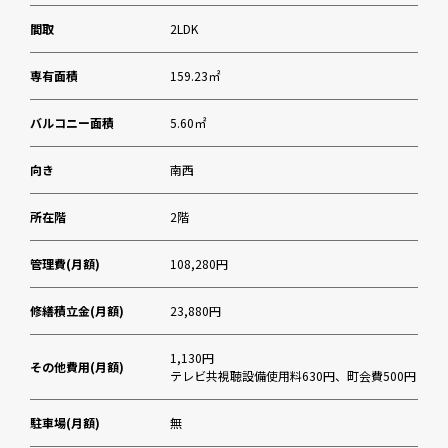
間取
2LDK
専有面積
159.23㎡
バルコニー面積
5.60㎡
向き
南西
所在階
2階
管理費(月額)
108,280円
修繕積立金(月額)
23,880円
1,130円
その他費用(月額)
テレビ共視聴設備使用料630円、町会費500円
駐車場(月額)
無