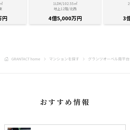
5㎡
1LDK/102.55㎡
2
東
地上12階/北西
万円
4億5,000万円
3
GRANTACT home
マンションを探す
グランツオーベル南平台
おすすめ情報