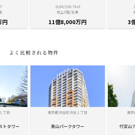
㎡
2LDK/106.76㎡
南
地上5階/北東
万円
11億8,000万円
3
よく比較される物件
１丁目
東京都渋谷区渋谷１丁目
東京
ストタワー
青山パークタワー
代官山