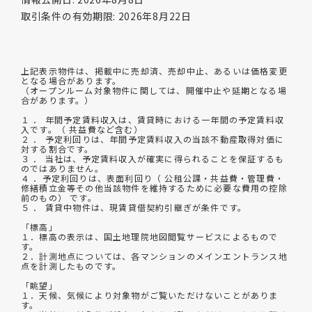
取引条件の有効期限: 2026年8月22日
上記表示物件は、掲載中に売却済、売却中止、あるいは価格変更
となる場合があります。
（オープンルーム対象物件に関しては、開催中止や延期となる場
合があります。）
１ ． 年間予定賃料収入は、賃貸時における一年間の予定賃料収
入です。（ 共益費など含む）
２ ． 予定利回りは、年間予定賃料収入の当該不動産取得対価に
対する割合です。
３ ． 当社は、予定賃料収入が確実に得られることを保証するも
のではありません。
４ ．予定利回りは、表面利回り（ 公租公課・共益費・管理費・
修繕積立金等その他当該物件を維持するために必要な費用の控除
前のもの） です。
５ ． 賃貸中物件は、現賃貸借契約引継ぎが条件です。
「標高」
１．標高の表示は、国土地理院地図閲覧サービスによるもので
す。
２．計測地点については、各マンションのメインエントランス地
点を計測したものです。
「眺望」
１．天候、気候により対象物がご覧いただけないことがありま
す。