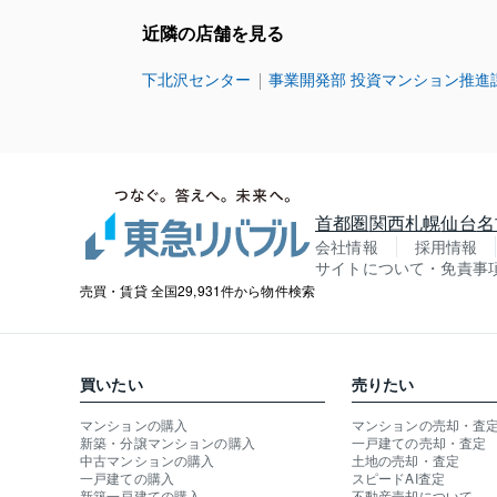
近隣の店舗を見る
下北沢センター
事業開発部 投資マンション推進
首都圏
関西
札幌
仙台
名
会社情報
採用情報
サイトについて・免責事
売買・賃貸 全国29,931件から物件検索
買いたい
売りたい
マンションの購入
マンションの売却・査
新築・分譲マンションの購入
一戸建ての売却・査定
中古マンションの購入
土地の売却・査定
一戸建ての購入
スピードAI査定
新築一戸建ての購入
不動産売却について