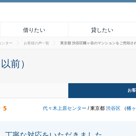
借りたい
貸したい
センター
お客様の声一覧
東京都 渋谷区幡ヶ谷のマンションをご売却されたお
月以前）
お
5
代々木上原センター
/ 東京都
渋谷区
（
幡
丁寧な対応をいただきました