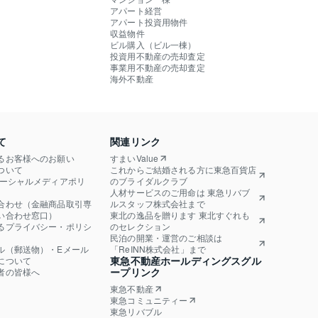
アパート経営
アパート投資用物件
収益物件
ビル購入（ビル一棟）
投資用不動産の売却査定
事業用不動産の売却査定
海外不動産
て
関連リンク
るお客様へのお願い
すまいValue
ついて
これからご結婚される方に東急百貨店
ソーシャルメディアポリ
のブライダルクラブ
人材サービスのご用命は 東急リバブ
合わせ（金融商品取引専
ルスタッフ株式会社まで
い合わせ窓口）
東北の逸品を贈ります 東北すぐれも
るプライバシー・ポリシ
のセレクション
民泊の開業・運営のご相談は
ル（郵送物）・Eメール
「ReINN株式会社」まで
東急不動産ホールディングスグル
について
ープリンク
者の皆様へ
東急不動産
東急コミュニティー
東急リバブル