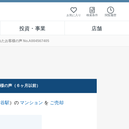
お気に入り
検索条件
閲覧履歴
投資・事業
店舗
客様の声 No.A004567405
客様の声（６ヶ月以前）
ヶ谷駅
）の
マンション
を
ご売却