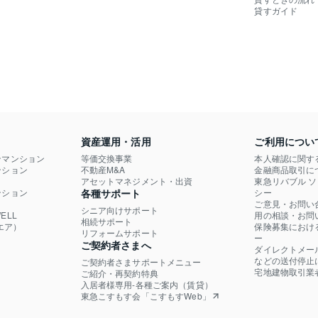
貸すガイド
資産運用・活用
ご利用につい
ンマンション
等価交換事業
本人確認に関す
ション

不動産M&A
金融商品取引に
）
アセットマネジメント・出資
東急リバブル 
ション

各種サポート
シー
ご意見・お問い
シニア向けサポート
LL

用の相談・お問
相続サポート
エア）
保険募集におけ
リフォームサポート
ー
ご契約者さまへ
ダイレクトメー
などの送付停止
ご契約者さまサポートメニュー
宅地建物取引業
ご紹介・再契約特典
入居者様専用-各種ご案内（賃貸）
東急こすもす会「こすもすWeb」