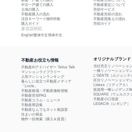
中古一戸建ての購入
不動産査定について
土地の購入
売却サービス
不動産購入の流れ
不動産売却の流れ
注目キーワード物件特集
不動産買換えの流れ
購入ガイド
売却ガイド
多言語対応
English
繁体中文
簡体中文
オリジナルブランド
不動産お役立ち情報
当社売主リノベーショ
不動産AIアドバイザー Tellus Talk
一棟リノベーションマン
マンションライブラリー
L`GENTE（ルジェンテ
人気マンションランキング
区分リノベーションマン
暮らしに役立つ不動産メディア

Lideas（リディアス）
「Lnote」
投資用一棟レジデンスWE
不動産相場・不動産価格情報
SQUARE（ウェルスク
不動産売却FAQ
不動産小口投資

不動産コラム・ニュース
LEGACIA（レガシア）
不動産用語集
不動産なんでもネット相談室
住まいの税金
物件一括検索（購入＆賃貸）