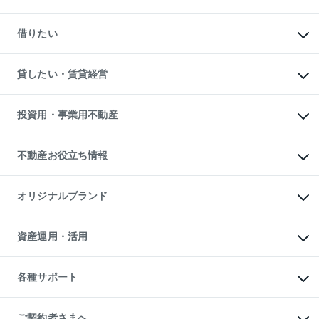
中古マンションの購入
一戸建ての購入
マンションの売却・査定
新築一戸建ての購入
一戸建ての売却・査定
借りたい
中古一戸建ての購入
土地の売却・査定
土地の購入
スピードAI査定
不動産購入の流れ
物件を借りる
不動産売却について
注目キーワード物件特集
オフィス・店舗の賃貸
貸したい・賃貸経営
不動産査定について
購入ガイド
借りるときの流れ
売却サービス
借りるガイド
不動産売却の流れ
無料賃料査定
多言語対応
不動産買換えの流れ
マンション賃料データ
投資用・事業用不動産
売却ガイド
賃貸管理プラン
English
繁体中文
簡体中文
リロケーションについて
投資用不動産
貸すときの流れ
事業用不動産
不動産お役立ち情報
貸すガイド
マンション投資
投資用マンション
不動産AIアドバイザー Tellus Talk
マンション一棟
マンションライブラリー
オリジナルブランド
アパート経営
人気マンションランキング
アパート投資用物件
暮らしに役立つ不動産メディア

収益物件
当社売主リノベーションマンション
「Lnote」
ビル購入（ビル一棟）
一棟リノベーションマンション

資産運用・活用
不動産相場・不動産価格情報
投資用不動産の売却査定
L`GENTE（ルジェンテ）
不動産売却FAQ
事業用不動産の売却査定
区分リノベーションマンション

不動産コラム・ニュース
等価交換事業
海外不動産
Lideas（リディアス）
不動産用語集
不動産M&A
各種サポート
投資用一棟レジデンスWELL

不動産なんでもネット相談室
アセットマネジメント・出資
SQUARE（ウェルスクエア）
住まいの税金
不動産小口投資

シニア向けサポート
物件一括検索（購入＆賃貸）
LEGACIA（レガシア）
相続サポート
ご契約者さまへ