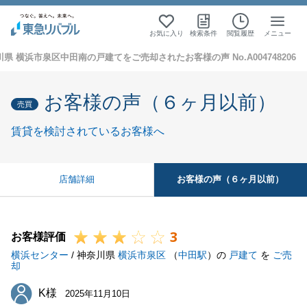
お気に入り
検索条件
閲覧履歴
メニュー
県 横浜市泉区中田南の戸建てをご売却されたお客様の声 No.A004748206
お客様の声（６ヶ月以前）
売買
賃貸を検討されているお客様へ
お客様の声（６ヶ月以前）
店舗詳細
3
お客様評価
横浜センター
/ 神奈川県
横浜市泉区
（
中田駅
）の
戸建て
を
ご売
却
K様
K様
2025年11月10日