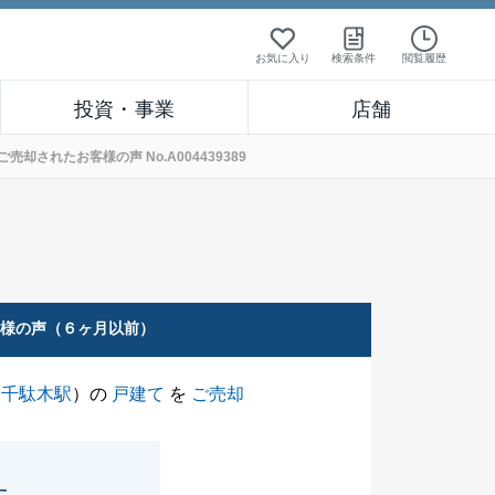
お気に入り
検索条件
閲覧履歴
投資・事業
店舗
却されたお客様の声 No.A004439389
客様の声（６ヶ月以前）
（
千駄木駅
）の
戸建て
を
ご売却
た