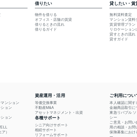
借りたい
貸したい・賃
定
物件を借りる
無料賃料査定
オフィス・店舗の賃貸
マンション賃料
借りるときの流れ
賃貸管理プラン
借りるガイド
リロケーション
貸すときの流れ
貸すガイド
資産運用・活用
ご利用につい
ンマンション
等価交換事業
本人確認に関す
ション

不動産M&A
金融商品取引に
）
アセットマネジメント・出資
東急リバブル 
ション

各種サポート
シー
ご意見・お問い
シニア向けサポート
LL

用の相談・お問
相続サポート
エア）
保険募集におけ
リフォームサポート
ー