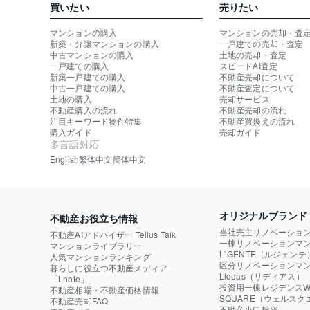
買いたい
売りたい
マンションの購入
マンションの売却・査
新築・分譲マンションの購入
一戸建ての売却・査定
中古マンションの購入
土地の売却・査定
一戸建ての購入
スピードAI査定
新築一戸建ての購入
不動産売却について
中古一戸建ての購入
不動産査定について
土地の購入
売却サービス
不動産購入の流れ
不動産売却の流れ
注目キーワード物件特集
不動産買換えの流れ
購入ガイド
売却ガイド
多言語対応
English
繁体中文
簡体中文
オリジナルブランド
不動産お役立ち情報
当社売主リノベーショ
不動産AIアドバイザー Tellus Talk
一棟リノベーションマン
マンションライブラリー
L`GENTE（ルジェンテ
人気マンションランキング
区分リノベーションマン
暮らしに役立つ不動産メディア

Lideas（リディアス）
「Lnote」
投資用一棟レジデンスWE
不動産相場・不動産価格情報
SQUARE（ウェルスク
不動産売却FAQ
不動産小口投資
