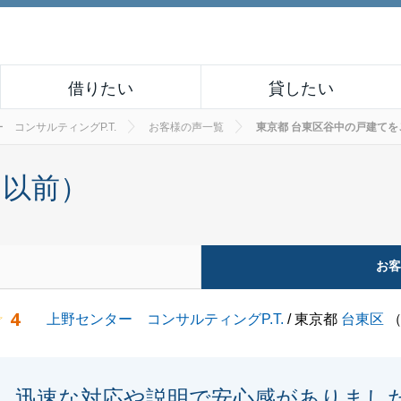
借りたい
貸したい
 コンサルティングP.T.
お客様の声一覧
東京都 台東区谷中の戸建てをご売
月以前）
お
4
上野センター コンサルティングP.T.
/ 東京都
台東区
迅速な対応や説明で安心感がありまし