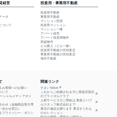
貸経営
投資用・事業用不動産
投資用不動産
データ
事業用不動産
マンション投資
について
投資用マンション
マンション一棟
アパート経営
アパート投資用物件
収益物件
ビル購入（ビル一棟）
投資用不動産の売却査定
事業用不動産の売却査定
海外不動産
て
関連リンク
るお客様へのお願い
すまいValue
ついて
これからご結婚される方に東急百貨店
ソーシャルメディアポリ
のブライダルクラブ
人材サービスのご用命は 東急リバブ
合わせ（金融商品取引専
ルスタッフ株式会社まで
い合わせ窓口）
東北の逸品を贈ります 東北すぐれも
るプライバシー・ポリシ
のセレクション
民泊の開業・運営のご相談は