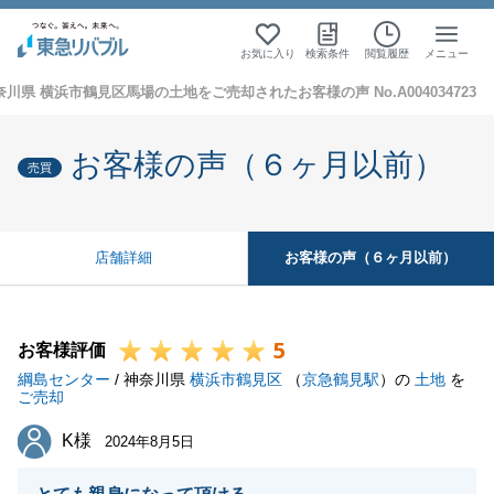
お気に入り
検索条件
閲覧履歴
メニュー
奈川県 横浜市鶴見区馬場の土地をご売却されたお客様の声 No.A004034723
お客様の声（６ヶ月以前）
売買
お客様の声（６ヶ月以前）
店舗詳細
5
お客様評価
綱島センター
/ 神奈川県
横浜市鶴見区
（
京急鶴見駅
）の
土地
を
ご売却
K様
K様
2024年8月5日