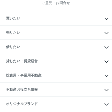
ご意見・お問合せ
買いたい
マンションの購入
新築・分譲マンションの購入
売りたい
中古マンションの購入
一戸建ての購入
マンションの売却・査定
新築一戸建ての購入
一戸建ての売却・査定
借りたい
中古一戸建ての購入
土地の売却・査定
土地の購入
スピードAI査定
不動産購入の流れ
物件を借りる
不動産売却について
注目キーワード物件特集
オフィス・店舗の賃貸
貸したい・賃貸経営
不動産査定について
購入ガイド
借りるときの流れ
売却サービス
借りるガイド
不動産売却の流れ
無料賃料査定
多言語対応
不動産買換えの流れ
マンション賃料データ
投資用・事業用不動産
売却ガイド
賃貸管理プラン
English
繁体中文
簡体中文
リロケーションについて
投資用不動産
貸すときの流れ
事業用不動産
不動産お役立ち情報
貸すガイド
マンション投資
投資用マンション
不動産AIアドバイザー Tellus Talk
マンション一棟
マンションライブラリー
オリジナルブランド
アパート経営
人気マンションランキング
アパート投資用物件
暮らしに役立つ不動産メディア
