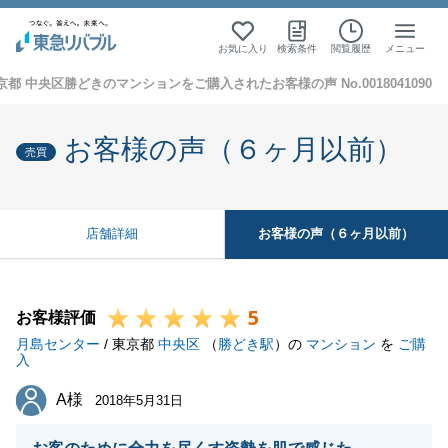
お気に入り
検索条件
閲覧履歴
メニュー
京都 中央区勝どきのマンションをご購入されたお客様の声 No.0018041090
お客様の声（６ヶ月以前）
売買
お客様の声（６ヶ月以前）
店舗詳細
5
お客様評価
月島センター
/ 東京都
中央区
（
勝どき駅
）の
マンション
を
ご購
入
A様
A様
2018年5月31日