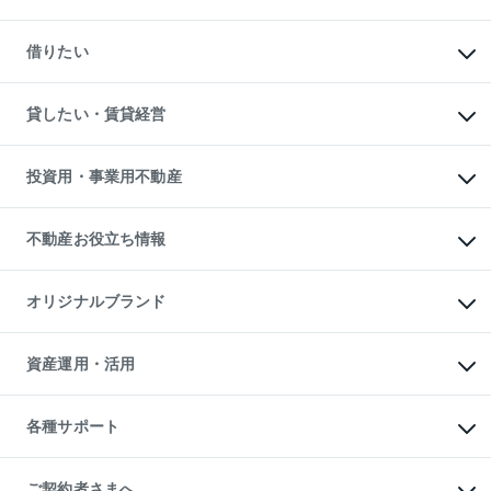
中古マンションの購入
一戸建ての購入
マンションの売却・査定
新築一戸建ての購入
一戸建ての売却・査定
借りたい
中古一戸建ての購入
土地の売却・査定
土地の購入
スピードAI査定
不動産購入の流れ
物件を借りる
不動産売却について
注目キーワード物件特集
オフィス・店舗の賃貸
貸したい・賃貸経営
不動産査定について
購入ガイド
借りるときの流れ
売却サービス
借りるガイド
不動産売却の流れ
無料賃料査定
多言語対応
不動産買換えの流れ
マンション賃料データ
投資用・事業用不動産
売却ガイド
賃貸管理プラン
English
繁体中文
簡体中文
リロケーションについて
投資用不動産
貸すときの流れ
事業用不動産
不動産お役立ち情報
貸すガイド
マンション投資
投資用マンション
不動産AIアドバイザー Tellus Talk
マンション一棟
マンションライブラリー
オリジナルブランド
アパート経営
人気マンションランキング
アパート投資用物件
暮らしに役立つ不動産メディア

収益物件
当社売主リノベーションマンション
「Lnote」
ビル購入（ビル一棟）
一棟リノベーションマンション

資産運用・活用
不動産相場・不動産価格情報
投資用不動産の売却査定
L`GENTE（ルジェンテ）
不動産売却FAQ
事業用不動産の売却査定
区分リノベーションマンション

不動産コラム・ニュース
等価交換事業
海外不動産
Lideas（リディアス）
不動産用語集
不動産M&A
各種サポート
投資用一棟レジデンスWELL

不動産なんでもネット相談室
アセットマネジメント・出資
SQUARE（ウェルスクエア）
住まいの税金
不動産小口投資

シニア向けサポート
物件一括検索（購入＆賃貸）
LEGACIA（レガシア）
相続サポート
ご契約者さまへ