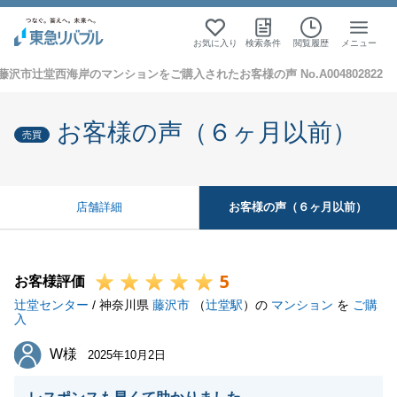
お気に入り
検索条件
閲覧履歴
メニュー
藤沢市辻堂西海岸のマンションをご購入されたお客様の声 No.A004802822
お客様の声（６ヶ月以前）
売買
お客様の声（６ヶ月以前）
店舗詳細
5
お客様評価
辻堂センター
/ 神奈川県
藤沢市
（
辻堂駅
）の
マンション
を
ご購
入
W様
W様
2025年10月2日