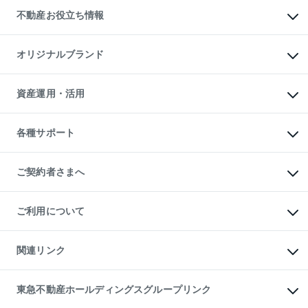
投資用不動産
貸すときの流れ
事業用不動産
不動産お役立ち情報
貸すガイド
マンション投資
投資用マンション
不動産AIアドバイザー Tellus Talk
マンション一棟
マンションライブラリー
オリジナルブランド
アパート経営
人気マンションランキング
アパート投資用物件
暮らしに役立つ不動産メディア

収益物件
当社売主リノベーションマンション
「Lnote」
ビル購入（ビル一棟）
一棟リノベーションマンション

資産運用・活用
不動産相場・不動産価格情報
投資用不動産の売却査定
L`GENTE（ルジェンテ）
不動産売却FAQ
事業用不動産の売却査定
区分リノベーションマンション

不動産コラム・ニュース
等価交換事業
海外不動産
Lideas（リディアス）
不動産用語集
不動産M&A
各種サポート
投資用一棟レジデンスWELL

不動産なんでもネット相談室
アセットマネジメント・出資
SQUARE（ウェルスクエア）
住まいの税金
不動産小口投資

シニア向けサポート
物件一括検索（購入＆賃貸）
LEGACIA（レガシア）
相続サポート
ご契約者さまへ
リフォームサポート
ご契約者さまサポートメニュー
ご紹介・再契約特典
ご利用について
入居者様専用-各種ご案内（賃貸）
東急こすもす会「こすもすWeb」
本人確認に関するお客様へのお願い
金融商品取引について
関連リンク
東急リバブル ソーシャルメディアポリシー
ご意見・お問い合わせ（金融商品取引専用の相談・お問い合わせ窓口）
すまいValue
保険募集におけるプライバシー・ポリシー
これからご結婚される方に東急百貨店のブライダルクラブ
東急不動産ホールディングスグループリンク
ダイレクトメール（郵送物）・Eメールなどの送付停止について
人材サービスのご用命は 東急リバブルスタッフ株式会社まで
宅地建物取引業者の皆様へ
東北の逸品を贈ります 東北すぐれものセレクション