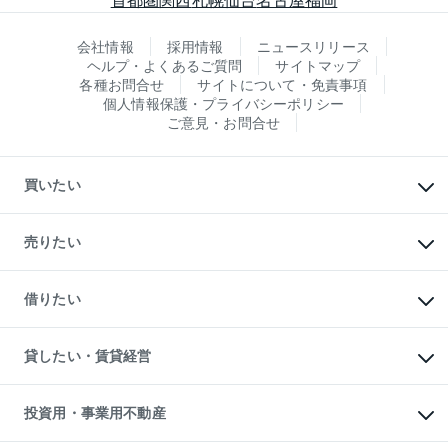
会社情報
採用情報
ニュースリリース
ヘルプ・よくあるご質問
サイトマップ
各種お問合せ
サイトについて・免責事項
個人情報保護・プライバシーポリシー
ご意見・お問合せ
買いたい
マンションの購入
新築・分譲マンションの購入
売りたい
中古マンションの購入
一戸建ての購入
マンションの売却・査定
新築一戸建ての購入
一戸建ての売却・査定
借りたい
中古一戸建ての購入
土地の売却・査定
土地の購入
スピードAI査定
不動産購入の流れ
物件を借りる
不動産売却について
注目キーワード物件特集
オフィス・店舗の賃貸
貸したい・賃貸経営
不動産査定について
購入ガイド
借りるときの流れ
売却サービス
借りるガイド
不動産売却の流れ
無料賃料査定
多言語対応
不動産買換えの流れ
マンション賃料データ
投資用・事業用不動産
売却ガイド
賃貸管理プラン
English
繁体中文
簡体中文
リロケーションについて