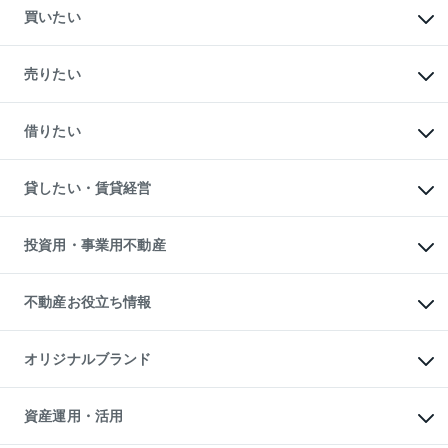
買いたい
マンションの購入
新築・分譲マンションの購入
売りたい
中古マンションの購入
一戸建ての購入
マンションの売却・査定
新築一戸建ての購入
一戸建ての売却・査定
借りたい
中古一戸建ての購入
土地の売却・査定
土地の購入
スピードAI査定
不動産購入の流れ
物件を借りる
不動産売却について
注目キーワード物件特集
オフィス・店舗の賃貸
貸したい・賃貸経営
不動産査定について
購入ガイド
借りるときの流れ
売却サービス
借りるガイド
不動産売却の流れ
無料賃料査定
多言語対応
不動産買換えの流れ
マンション賃料データ
投資用・事業用不動産
売却ガイド
賃貸管理プラン
English
繁体中文
簡体中文
リロケーションについて
投資用不動産
貸すときの流れ
事業用不動産
不動産お役立ち情報
貸すガイド
マンション投資
投資用マンション
不動産AIアドバイザー Tellus Talk
マンション一棟
マンションライブラリー
オリジナルブランド
アパート経営
人気マンションランキング
アパート投資用物件
暮らしに役立つ不動産メディア

収益物件
当社売主リノベーションマンション
「Lnote」
ビル購入（ビル一棟）
一棟リノベーションマンション

資産運用・活用
不動産相場・不動産価格情報
投資用不動産の売却査定
L`GENTE（ルジェンテ）
不動産売却FAQ
事業用不動産の売却査定
区分リノベーションマンション
