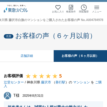
お気に入り
検索条件
閲覧履歴
メニュー
奈川県 藤沢市白旗のマンションをご購入されたお客様の声 No.A004784978
お客様の声（６ヶ月以前）
売買
お客様の声（６ヶ月以前）
店舗詳細
5
お客様評価
辻堂センター
/ 神奈川県
藤沢市
（
善行駅
）の
マンション
を
ご購
入
T様
T様
2025年8月31日