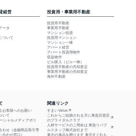
貸経営
投資用・事業用不動産
投資用不動産
データ
事業用不動産
マンション投資
について
投資用マンション
マンション一棟
アパート経営
アパート投資用物件
収益物件
ビル購入（ビル一棟）
投資用不動産の売却査定
事業用不動産の売却査定
海外不動産
て
関連リンク
るお客様へのお願い
すまいValue
ついて
これからご結婚される方に東急百貨店
ソーシャルメディアポリ
のブライダルクラブ
人材サービスのご用命は 東急リバブ
合わせ（金融商品取引専
ルスタッフ株式会社まで
い合わせ窓口）
東北の逸品を贈ります 東北すぐれも