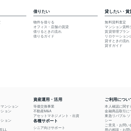
借りたい
貸したい・賃
定
物件を借りる
無料賃料査定
オフィス・店舗の賃貸
マンション賃料
借りるときの流れ
賃貸管理プラン
借りるガイド
リロケーション
貸すときの流れ
貸すガイド
資産運用・活用
ご利用につい
ンマンション
等価交換事業
本人確認に関す
ション

不動産M&A
金融商品取引に
）
アセットマネジメント・出資
東急リバブル 
ション

各種サポート
シー
ご意見・お問い
シニア向けサポート
LL

用の相談・お問