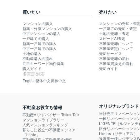
買いたい
売りたい
マンションの購入
マンションの売却・査
新築・分譲マンションの購入
一戸建ての売却・査定
中古マンションの購入
土地の売却・査定
一戸建ての購入
スピードAI査定
新築一戸建ての購入
不動産売却について
中古一戸建ての購入
不動産査定について
土地の購入
売却サービス
不動産購入の流れ
不動産売却の流れ
注目キーワード物件特集
不動産買換えの流れ
購入ガイド
売却ガイド
多言語対応
English
繁体中文
簡体中文
オリジナルブランド
不動産お役立ち情報
当社売主リノベーショ
不動産AIアドバイザー Tellus Talk
一棟リノベーションマン
マンションライブラリー
L`GENTE（ルジェンテ
人気マンションランキング
区分リノベーションマン
暮らしに役立つ不動産メディア

Lideas（リディアス）
「Lnote」
投資用一棟レジデンスWE
不動産相場・不動産価格情報