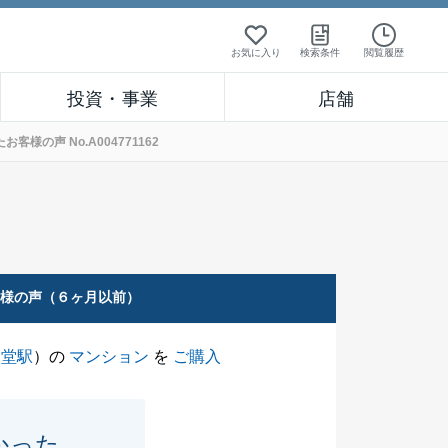
お気に入り
検索条件
閲覧履歴
投資・事業
店舗
の声 No.A004771162
客様の声（６ヶ月以前）
辻堂駅
）の
マンション
を
ご購入
かった