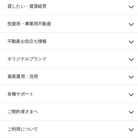
不動産売却について
注目キーワード物件特集
オフィス・店舗の賃貸
貸したい・賃貸経営
不動産査定について
購入ガイド
借りるときの流れ
売却サービス
借りるガイド
不動産売却の流れ
無料賃料査定
多言語対応
不動産買換えの流れ
マンション賃料データ
投資用・事業用不動産
売却ガイド
賃貸管理プラン
English
繁体中文
簡体中文
リロケーションについて
投資用不動産
貸すときの流れ
事業用不動産
不動産お役立ち情報
貸すガイド
マンション投資
投資用マンション
不動産AIアドバイザー Tellus Talk
マンション一棟
マンションライブラリー
オリジナルブランド
アパート経営
人気マンションランキング
アパート投資用物件
暮らしに役立つ不動産メディア

収益物件
当社売主リノベーションマンション
「Lnote」
ビル購入（ビル一棟）
一棟リノベーションマンション

資産運用・活用
不動産相場・不動産価格情報
投資用不動産の売却査定
L`GENTE（ルジェンテ）
不動産売却FAQ
事業用不動産の売却査定
区分リノベーションマンション

不動産コラム・ニュース
等価交換事業
海外不動産
Lideas（リディアス）
不動産用語集
不動産M&A
各種サポート
投資用一棟レジデンスWELL

不動産なんでもネット相談室
アセットマネジメント・出資
SQUARE（ウェルスクエア）
住まいの税金
不動産小口投資

シニア向けサポート
物件一括検索（購入＆賃貸）
LEGACIA（レガシア）
相続サポート
ご契約者さまへ
リフォームサポート
ご契約者さまサポートメニュー
ご紹介・再契約特典
ご利用について
入居者様専用-各種ご案内（賃貸）
東急こすもす会「こすもすWeb」