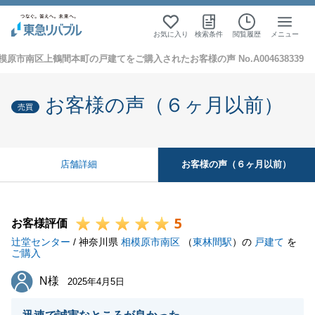
お気に入り
検索条件
閲覧履歴
メニュー
模原市南区上鶴間本町の戸建てをご購入されたお客様の声 No.A004638339
お客様の声（６ヶ月以前）
売買
お客様の声（６ヶ月以前）
店舗詳細
5
お客様評価
辻堂センター
/ 神奈川県
相模原市南区
（
東林間駅
）の
戸建て
を
ご購入
N様
N様
2025年4月5日