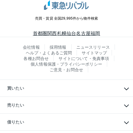
売買・賃貸 全国29,995件から物件検索
首都圏
関西
札幌
仙台
名古屋
福岡
会社情報
採用情報
ニュースリリース
ヘルプ・よくあるご質問
サイトマップ
各種お問合せ
サイトについて・免責事項
個人情報保護・プライバシーポリシー
ご意見・お問合せ
買いたい
マンションの購入
新築・分譲マンションの購入
売りたい
中古マンションの購入
一戸建ての購入
マンションの売却・査定
新築一戸建ての購入
一戸建ての売却・査定
借りたい
中古一戸建ての購入
土地の売却・査定
土地の購入
スピードAI査定
不動産購入の流れ
物件を借りる