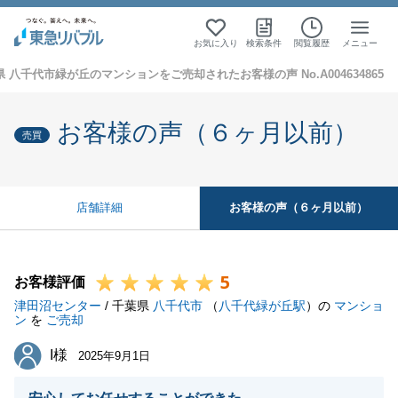
お気に入り
検索条件
閲覧履歴
メニュー
 八千代市緑が丘のマンションをご売却されたお客様の声 No.A004634865
お客様の声（６ヶ月以前）
売買
お客様の声（６ヶ月以前）
店舗詳細
5
お客様評価
津田沼センター
/ 千葉県
八千代市
（
八千代緑が丘駅
）の
マンショ
ン
を
ご売却
I様
I様
2025年9月1日