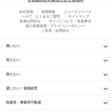
会社情報
採用情報
ニュースリリース
ヘルプ・よくあるご質問
サイトマップ
各種お問合せ
サイトについて・免責事項
個人情報保護・プライバシーポリシー
ご意見・お問合せ
買いたい
マンションの購入
新築・分譲マンションの購入
売りたい
中古マンションの購入
一戸建ての購入
マンションの売却・査定
新築一戸建ての購入
一戸建ての売却・査定
借りたい
中古一戸建ての購入
土地の売却・査定
土地の購入
スピードAI査定
不動産購入の流れ
物件を借りる
不動産売却について
注目キーワード物件特集
オフィス・店舗の賃貸
貸したい・賃貸経営
不動産査定について
購入ガイド
借りるときの流れ
売却サービス
借りるガイド
不動産売却の流れ
無料賃料査定
多言語対応
不動産買換えの流れ
マンション賃料データ
投資用・事業用不動産
売却ガイド
賃貸管理プラン
English
繁体中文
簡体中文
リロケーションについて