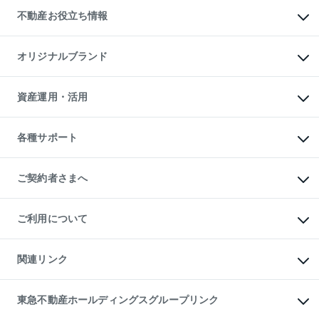
投資用不動産
貸すときの流れ
事業用不動産
不動産お役立ち情報
貸すガイド
マンション投資
投資用マンション
不動産AIアドバイザー Tellus Talk
マンション一棟
マンションライブラリー
オリジナルブランド
アパート経営
人気マンションランキング
アパート投資用物件
暮らしに役立つ不動産メディア

収益物件
当社売主リノベーションマンション
「Lnote」
ビル購入（ビル一棟）
一棟リノベーションマンション

資産運用・活用
不動産相場・不動産価格情報
投資用不動産の売却査定
L`GENTE（ルジェンテ）
不動産売却FAQ
事業用不動産の売却査定
区分リノベーションマンション

不動産コラム・ニュース
等価交換事業
海外不動産
Lideas（リディアス）
不動産用語集
不動産M&A
各種サポート
投資用一棟レジデンスWELL

不動産なんでもネット相談室
アセットマネジメント・出資
SQUARE（ウェルスクエア）
住まいの税金
不動産小口投資

シニア向けサポート
物件一括検索（購入＆賃貸）
LEGACIA（レガシア）
相続サポート
ご契約者さまへ
リフォームサポート
ご契約者さまサポートメニュー
ご紹介・再契約特典
ご利用について
入居者様専用-各種ご案内（賃貸）
東急こすもす会「こすもすWeb」
本人確認に関するお客様へのお願い
金融商品取引について
関連リンク
東急リバブル ソーシャルメディアポリシー
ご意見・お問い合わせ（金融商品取引専用の相談・お問い合わせ窓口）
すまいValue
保険募集におけるプライバシー・ポリシー
これからご結婚される方に東急百貨店のブライダルクラブ
東急不動産ホールディングスグループリンク
ダイレクトメール（郵送物）・Eメールなどの送付停止について
人材サービスのご用命は 東急リバブルスタッフ株式会社まで
宅地建物取引業者の皆様へ
東北の逸品を贈ります 東北すぐれものセレクション