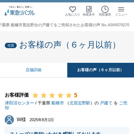
お気に入り
検索条件
閲覧履歴
メニュー
千葉県 船橋市習志野台の戸建てをご売却されたお客様の声 No.A004570270
お客様の声（６ヶ月以前）
売買
お客様の声（６ヶ月以前）
店舗詳細
5
お客様評価
津田沼センター
/ 千葉県
船橋市
（
北習志野駅
）の
戸建て
を
ご売
却
W様
W様
2025年8月1日