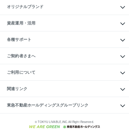
不動産AIアドバイザー Tellus Talk
マンション一棟
マンションライブラリー
オリジナルブランド
アパート経営
人気マンションランキング
アパート投資用物件
暮らしに役立つ不動産メディア

収益物件
当社売主リノベーションマンション
「Lnote」
ビル購入（ビル一棟）
一棟リノベーションマンション

資産運用・活用
不動産相場・不動産価格情報
投資用不動産の売却査定
L`GENTE（ルジェンテ）
不動産売却FAQ
事業用不動産の売却査定
区分リノベーションマンション

不動産コラム・ニュース
等価交換事業
海外不動産
Lideas（リディアス）
不動産用語集
不動産M&A
各種サポート
投資用一棟レジデンスWELL

不動産なんでもネット相談室
アセットマネジメント・出資
SQUARE（ウェルスクエア）
住まいの税金
不動産小口投資

シニア向けサポート
物件一括検索（購入＆賃貸）
LEGACIA（レガシア）
相続サポート
ご契約者さまへ
リフォームサポート
ご契約者さまサポートメニュー
ご紹介・再契約特典
ご利用について
入居者様専用-各種ご案内（賃貸）
東急こすもす会「こすもすWeb」
本人確認に関するお客様へのお願い
金融商品取引について
関連リンク
東急リバブル ソーシャルメディアポリシー
ご意見・お問い合わせ（金融商品取引専用の相談・お問い合わせ窓口）
すまいValue
保険募集におけるプライバシー・ポリシー
これからご結婚される方に東急百貨店のブライダルクラブ
東急不動産ホールディングスグループリンク
ダイレクトメール（郵送物）・Eメールなどの送付停止について
人材サービスのご用命は 東急リバブルスタッフ株式会社まで
宅地建物取引業者の皆様へ
東北の逸品を贈ります 東北すぐれものセレクション
東急不動産
民泊の開業・運営のご相談は「ReINN株式会社」まで
東急コミュニティー
© TOKYU LIVABLE,INC.All Right Reserved.
東急リバブル