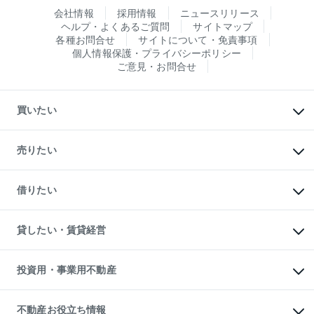
会社情報
採用情報
ニュースリリース
ヘルプ・よくあるご質問
サイトマップ
各種お問合せ
サイトについて・免責事項
個人情報保護・プライバシーポリシー
ご意見・お問合せ
買いたい
マンションの購入
新築・分譲マンションの購入
売りたい
中古マンションの購入
一戸建ての購入
マンションの売却・査定
新築一戸建ての購入
一戸建ての売却・査定
借りたい
中古一戸建ての購入
土地の売却・査定
土地の購入
スピードAI査定
不動産購入の流れ
物件を借りる
不動産売却について
注目キーワード物件特集
オフィス・店舗の賃貸
貸したい・賃貸経営
不動産査定について
購入ガイド
借りるときの流れ
売却サービス
借りるガイド
不動産売却の流れ
無料賃料査定
多言語対応
不動産買換えの流れ
マンション賃料データ
投資用・事業用不動産
売却ガイド
賃貸管理プラン
English
繁体中文
簡体中文
リロケーションについて
投資用不動産
貸すときの流れ
事業用不動産
不動産お役立ち情報
貸すガイド