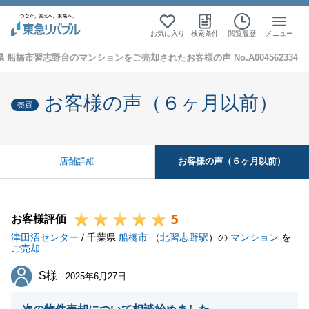
お気に入り
検索条件
閲覧履歴
メニュー
 船橋市習志野台のマンションをご売却されたお客様の声 No.A004562334
お客様の声（６ヶ月以前）
売買
お客様の声（６ヶ月以前）
店舗詳細
5
お客様評価
津田沼センター
/ 千葉県
船橋市
（
北習志野駅
）の
マンション
を
ご売却
S様
S様
2025年6月27日