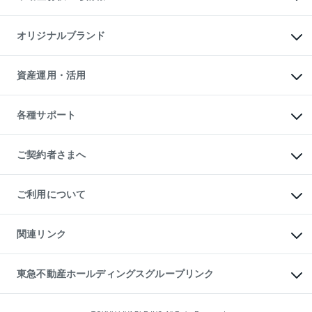
マンション投資
投資用マンション
不動産AIアドバイザー Tellus Talk
マンション一棟
マンションライブラリー
オリジナルブランド
アパート経営
人気マンションランキング
アパート投資用物件
暮らしに役立つ不動産メディア

収益物件
当社売主リノベーションマンション
「Lnote」
ビル購入（ビル一棟）
一棟リノベーションマンション

資産運用・活用
不動産相場・不動産価格情報
投資用不動産の売却査定
L`GENTE（ルジェンテ）
不動産売却FAQ
事業用不動産の売却査定
区分リノベーションマンション

不動産コラム・ニュース
等価交換事業
海外不動産
Lideas（リディアス）
不動産用語集
不動産M&A
各種サポート
投資用一棟レジデンスWELL

不動産なんでもネット相談室
アセットマネジメント・出資
SQUARE（ウェルスクエア）
住まいの税金
不動産小口投資

シニア向けサポート
物件一括検索（購入＆賃貸）
LEGACIA（レガシア）
相続サポート
ご契約者さまへ
リフォームサポート
ご契約者さまサポートメニュー
ご紹介・再契約特典
ご利用について
入居者様専用-各種ご案内（賃貸）
東急こすもす会「こすもすWeb」
本人確認に関するお客様へのお願い
金融商品取引について
関連リンク
東急リバブル ソーシャルメディアポリシー
ご意見・お問い合わせ（金融商品取引専用の相談・お問い合わせ窓口）
すまいValue
保険募集におけるプライバシー・ポリシー
これからご結婚される方に東急百貨店のブライダルクラブ
東急不動産ホールディングスグループリンク
ダイレクトメール（郵送物）・Eメールなどの送付停止について
人材サービスのご用命は 東急リバブルスタッフ株式会社まで
宅地建物取引業者の皆様へ
東北の逸品を贈ります 東北すぐれものセレクション
東急不動産
民泊の開業・運営のご相談は「ReINN株式会社」まで
東急コミュニティー